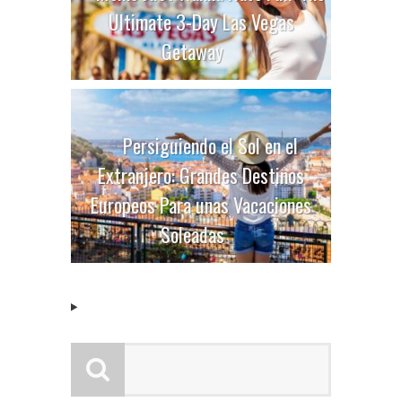
Ultimate 3-Day Las Vegas
Getaway
Persiguiendo el Sol en el
Extranjero: Grandes Destinos
Europeos Para unas Vacaciones
Soleadas