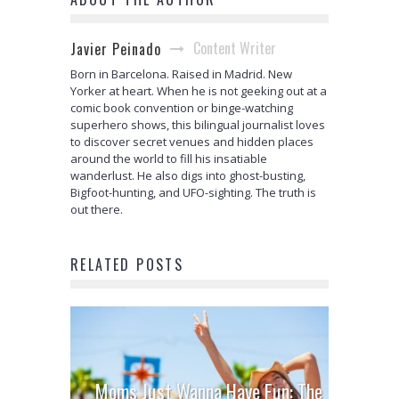
Content Writer
Javier Peinado
Born in Barcelona. Raised in Madrid. New
Yorker at heart. When he is not geeking out at a
comic book convention or binge-watching
superhero shows, this bilingual journalist loves
to discover secret venues and hidden places
around the world to fill his insatiable
wanderlust. He also digs into ghost-busting,
Bigfoot-hunting, and UFO-sighting. The truth is
out there.
RELATED POSTS
Moms Just Wanna Have Fun: The