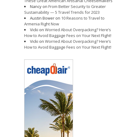
These Great American Artisanal Cheesemakers
Nancy
on
From Better Security to Greater
Sustainability — 5 Travel Trends for 2023
Austin Bower
on
10 Reasons to Travel to
Armenia Right Now
Vicki
on
Worried About Overpacking? Here’s
How to Avoid Baggage Fees on Your Next Flight!
Vicki
on
Worried About Overpacking? Here’s
How to Avoid Baggage Fees on Your Next Flight!