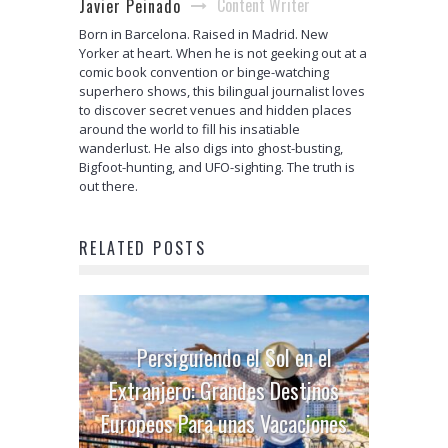
Content Writer
Javier Peinado
Born in Barcelona. Raised in Madrid. New
Yorker at heart. When he is not geeking out at a
comic book convention or binge-watching
superhero shows, this bilingual journalist loves
to discover secret venues and hidden places
around the world to fill his insatiable
wanderlust. He also digs into ghost-busting,
Bigfoot-hunting, and UFO-sighting. The truth is
out there.
RELATED POSTS
Persiguiendo el Sol en el
Extranjero: Grandes Destinos
Europeos Para unas Vacaciones