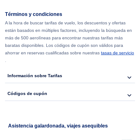
Flights from Delhi to Nueva York
Términos y condiciones
Flights from Chicago to Delhi
A la hora de buscar tarifas de vuelo, los descuentos y ofertas
están basados en múltiples factores, incluyendo la búsqueda en
Flights from Nueva York to Hong Kong
más de 500 aerolíneas para encontrar nuestras tarifas más
baratas disponibles. Los códigos de cupón son válidos para
Flights from Nueva York to Seúl
ahorrar en reservas cualificadas sobre nuestras
tasas de servicio
.
Flights from Nueva York to Barcelona
Información sobre Tarifas
Códigos de cupón
Asistencia galardonada, viajes asequibles