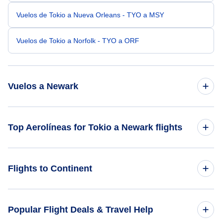
Vuelos de Tokio a Nueva Orleans - TYO a MSY
Vuelos de Tokio a Norfolk - TYO a ORF
Vuelos a Newark
Vuelos de Okinawa a Newark - OKA a EWR
Top Aerolíneas for Tokio a Newark flights
Vuelos de Hong Kong a Newark - HKG a EWR
United Airlines
Flights to Continent
Vuelos de Taipei a Newark - TPE a EWR
ANA
Vuelos de Seúl Incheon a Newark - ICN a EWR
Flights to Africa
Popular Flight Deals & Travel Help