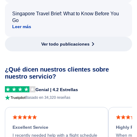
Singapore Travel Brief: What to Know Before You
Go
Leer más
Ver todo publicaciones
¿Qué dicen nuestros clientes sobre
nuestro servicio?
Genial | 4.2 Estrellas
Basado en 34,320 reseñas
Excellent Service
Highly R
I recently needed help with a flight schedule
When my fl