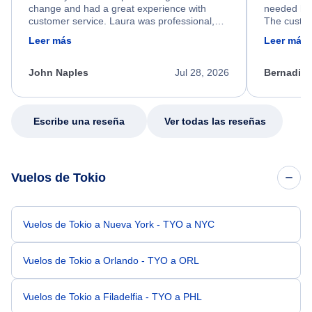
change and had a great experience with
needed hel
customer service. Laura was professional,
The custom
friendly, and very helpful throughout the
calm, prof
Leer más
Leer más
process. She quickly found a solution and
throughout
kept me informed of the next steps. I truly
alternative
appreciate her excellent service.
necessary f
John Naples
Jul 28, 2026
Bernadine
excellent s
my issue.
Escribe una reseña
Ver todas las reseñas
Vuelos de Tokio
Vuelos de Tokio a Nueva York - TYO a NYC
Vuelos de Tokio a Orlando - TYO a ORL
Vuelos de Tokio a Filadelfia - TYO a PHL