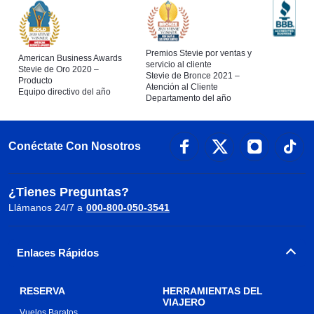
Premios Stevie por ventas y
American Business Awards
servicio al cliente
Stevie de Oro 2020 –
Stevie de Bronce 2021 –
Producto
Atención al Cliente
Equipo directivo del año
Departamento del año
Conéctate Con Nosotros
¿Tienes Preguntas?
Llámanos 24/7 a
000-800-050-3541
Enlaces Rápidos
RESERVA
HERRAMIENTAS DEL
VIAJERO
Vuelos Baratos