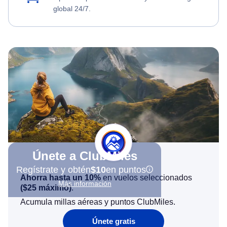
global 24/7.
Únete a ClubMiles
Regístrate y obtén
$10
en puntos
Ahorra hasta un 10%
en vuelos seleccionados
Más información
(
$25
máximo)
.
Acumula millas aéreas y puntos ClubMiles.
Únete gratis