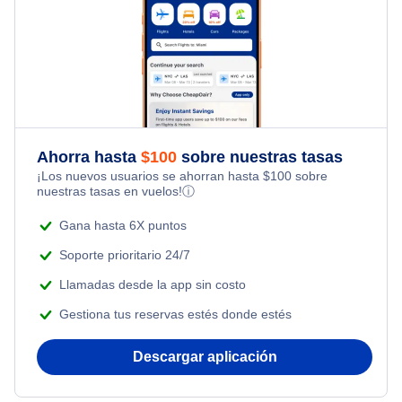
Flights Under $29
Kid Friendly Vacations
Newark Paquetes de vacaciones
Flights from Nueva York to Milán
Last Minute Hotels
Flights Under $49
Honeymoon Vacations
Flights from Toronto to Shanghai
Flights Under $99
Romantic Vacations
Flights from Nueva York to Singapur
Flights Under $199
Ahorra hasta
$
100
sobre nuestras tasas
Adventure Vacations
¡Los nuevos usuarios se ahorran hasta
$
100
sobre
Flights from Nueva York to Tel Aviv
nuestras tasas en vuelos!
ⓘ
Beach Vacations
Flights from Nueva York to Estanbul
Gana hasta 6X puntos
Soporte prioritario 24/7
Flights from Nueva York to Atenas
Llamadas desde la app sin costo
Gestiona tus reservas estés donde estés
Flights from Nueva York to Mumbai
Descargar aplicación
Flights from Shanghai to Nueva York