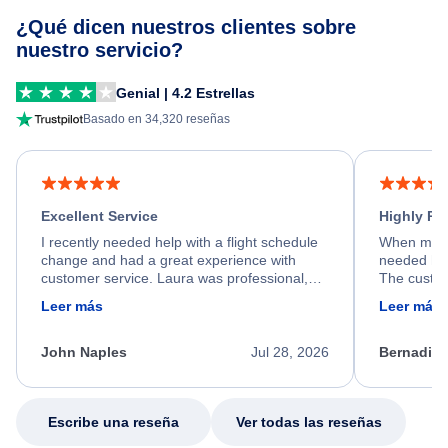
¿Qué dicen nuestros clientes sobre
nuestro servicio?
Genial | 4.2 Estrellas
Basado en 34,320 reseñas
Excellent Service
Highly R
I recently needed help with a flight schedule
When my fl
change and had a great experience with
needed hel
customer service. Laura was professional,
The custom
friendly, and very helpful throughout the
calm, prof
Leer más
Leer más
process. She quickly found a solution and
throughout
kept me informed of the next steps. I truly
alternative
appreciate her excellent service.
necessary f
John Naples
Jul 28, 2026
Bernadine
excellent s
my issue.
Escribe una reseña
Ver todas las reseñas