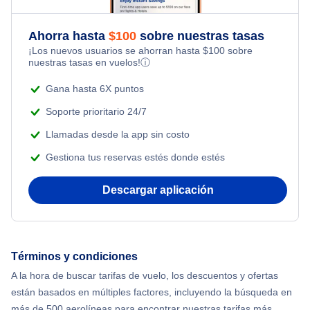
Vuelos a Las Vegas
Vuelos de Managua a Miami
Vuelos a Rome
Ahorra hasta
$
100
sobre nuestras tasas
Vuelos a Los Angeles
Vuelos de Newark a Santiago
¡Los nuevos usuarios se ahorran hasta
$
100
sobre
nuestras tasas en vuelos!
ⓘ
Vuelos a Aberdeen
Vuelos a Miami
Vuelos de Nueva York a Santo Domingo
Gana hasta 6X puntos
Soporte prioritario 24/7
Vuelos a Nueva York
Vuelos de Santo Domingo a Miami
Llamadas desde la app sin costo
Vuelos a Orlando
Gestiona tus reservas estés donde estés
Vuelos a Memphis
Descargar aplicación
Vuelos a San Diego
Términos y condiciones
Vuelos a San Francisco
A la hora de buscar tarifas de vuelo, los descuentos y ofertas
están basados en múltiples factores, incluyendo la búsqueda en
Vuelos a Seattle
más de 500 aerolíneas para encontrar nuestras tarifas más