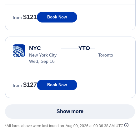
$121
Book Now
from
NYC
YTO
New York City
Toronto
Wed, Sep 16
$127
Book Now
from
Show more
*All fares above were last found on:
Aug 09, 2026 at 00:36:38 AM UTC