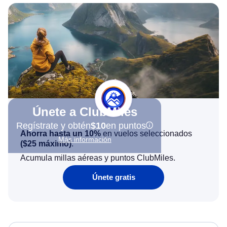
Únete a ClubMiles
Regístrate y obtén
$10
en puntos
Ahorra hasta un 10%
en vuelos seleccionados
Más información
(
$25
máximo)
.
Acumula millas aéreas y puntos ClubMiles.
Únete gratis