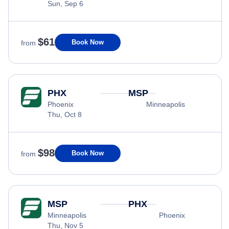
Sun, Sep 6
$61
Book Now
from
PHX
MSP
Phoenix
Minneapolis
Thu, Oct 8
$98
Book Now
from
MSP
PHX
Minneapolis
Phoenix
Thu, Nov 5