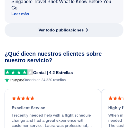
Singapore Travel Brief: What to Know Before You
Go
Leer más
Ver todo publicaciones
¿Qué dicen nuestros clientes sobre
nuestro servicio?
Genial | 4.2 Estrellas
Basado en 34,320 reseñas
Excellent Service
Highly R
I recently needed help with a flight schedule
When my fl
change and had a great experience with
needed hel
customer service. Laura was professional,
The custom