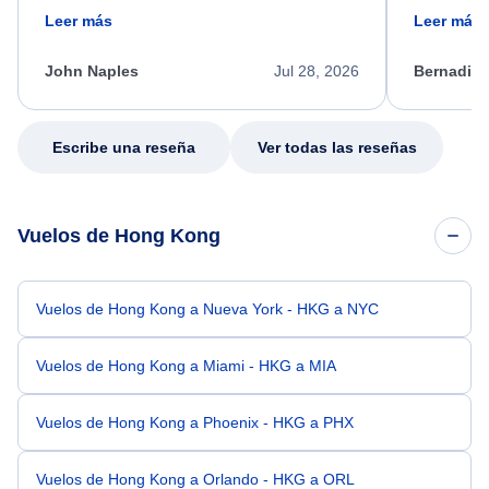
friendly, and very helpful throughout the
calm, prof
Leer más
Leer más
process. She quickly found a solution and
throughout
kept me informed of the next steps. I truly
alternative
appreciate her excellent service.
necessary f
John Naples
Jul 28, 2026
Bernadine
excellent s
my issue.
Escribe una reseña
Ver todas las reseñas
Vuelos de Hong Kong
Vuelos de Hong Kong a Nueva York - HKG a NYC
Vuelos de Hong Kong a Miami - HKG a MIA
Vuelos de Hong Kong a Phoenix - HKG a PHX
Vuelos de Hong Kong a Orlando - HKG a ORL