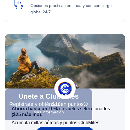
Opciones prácticas en línea y con concierge
global 24/7.
Únete a ClubMiles
Regístrate y obtén
$10
en puntos
Ahorra hasta un 10%
en vuelos seleccionados
Más información
(
$25
máximo)
.
Acumula millas aéreas y puntos ClubMiles.