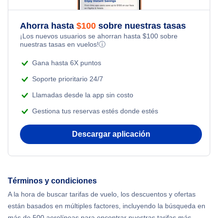
Romantic Vacations
Flights from Nueva York to Tel Aviv
Flights Under $199
Ahorra hasta
$
100
sobre nuestras tasas
Adventure Vacations
¡Los nuevos usuarios se ahorran hasta
$
100
sobre
Flights from Nueva York to Estanbul
nuestras tasas en vuelos!
ⓘ
Beach Vacations
Flights from Nueva York to Singapur
Gana hasta 6X puntos
Soporte prioritario 24/7
Flights from Nueva York to Atenas
Llamadas desde la app sin costo
Gestiona tus reservas estés donde estés
Flights from Nueva York to Mumbai
Descargar aplicación
Flights from Shanghai to Nueva York
Flights from Delhi to Nueva York
Términos y condiciones
Flights from Chicago to Delhi
A la hora de buscar tarifas de vuelo, los descuentos y ofertas
están basados en múltiples factores, incluyendo la búsqueda en
Flights from Nueva York to Seúl
más de 500 aerolíneas para encontrar nuestras tarifas más