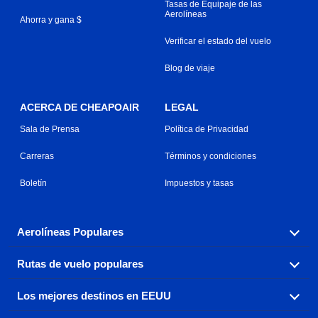
Tasas de Equipaje de las
Aerolíneas
Ahorra y gana $
Verificar el estado del vuelo
Blog de viaje
ACERCA DE CHEAPOAIR
LEGAL
Sala de Prensa
Política de Privacidad
Carreras
Términos y condiciones
Boletín
Impuestos y tasas
Aerolíneas Populares
Rutas de vuelo populares
Explora nuestras opciones de tarifas aéreas baratas por
aerolínea, con más de 500 opciones para elegir.
Los mejores destinos en EEUU
Reserva una de nuestras rutas de vuelo más populares
Aeromexico
Air Canada
con tres sencillos clics.