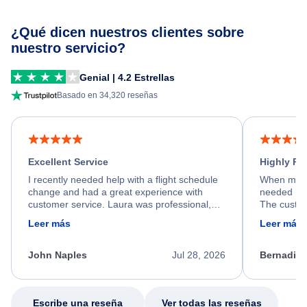
¿Qué dicen nuestros clientes sobre
nuestro servicio?
Genial | 4.2 Estrellas
Basado en 34,320 reseñas
Excellent Service
Highly R
I recently needed help with a flight schedule
When my fl
change and had a great experience with
needed hel
customer service. Laura was professional,
The custom
friendly, and very helpful throughout the
calm, prof
Leer más
Leer más
process. She quickly found a solution and
throughout
kept me informed of the next steps. I truly
alternative
appreciate her excellent service.
necessary f
John Naples
Jul 28, 2026
Bernadine
excellent s
my issue.
Escribe una reseña
Ver todas las reseñas