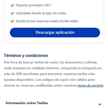
Soporte prioritario 24/7
Flights from Nueva York to Atenas
Llamadas desde la app sin costo
Gestiona tus reservas estés donde estés
Flights from Nueva York to Mumbai
Descargar aplicación
Flights from Shanghai to Nueva York
Flights from Delhi to Nueva York
Términos y condiciones
Flights from Chicago to Delhi
A la hora de buscar tarifas de vuelo, los descuentos y ofertas
están basados en múltiples factores, incluyendo la búsqueda en
Flights from Nueva York to Hong Kong
más de 500 aerolíneas para encontrar nuestras tarifas más
baratas disponibles. Los códigos de cupón son válidos para
Flights from Nueva York to Seúl
ahorrar en reservas cualificadas sobre nuestras
tasas de servicio
.
Flights from Nueva York to Barcelona
Información sobre Tarifas