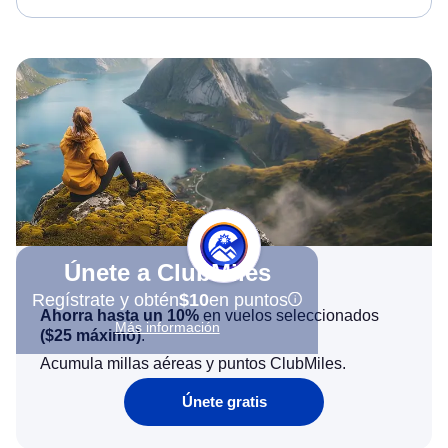
Únete a ClubMiles
Regístrate y obtén
$10
en puntos
Ahorra hasta un 10%
en vuelos seleccionados
Más información
(
$25
máximo)
.
Acumula millas aéreas y puntos ClubMiles.
Únete gratis