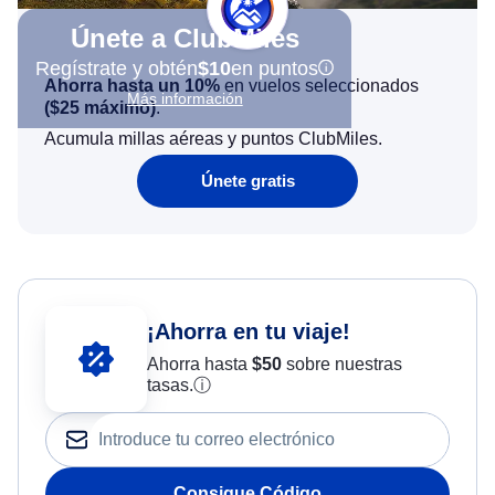
Únete a ClubMiles
Regístrate y obtén
$10
en puntos
Ahorra hasta un 10%
en vuelos seleccionados
Más información
(
$25
máximo)
.
Acumula millas aéreas y puntos ClubMiles.
Únete gratis
¡Ahorra en tu viaje!
Ahorra hasta
$
50
sobre nuestras
tasas.
ⓘ
Consigue Código