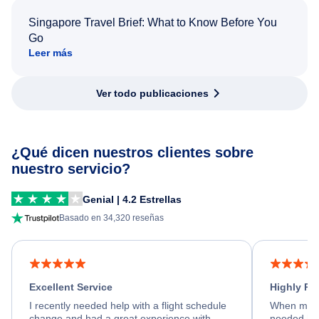
Singapore Travel Brief: What to Know Before You
Go
Leer más
Ver todo publicaciones
¿Qué dicen nuestros clientes sobre
nuestro servicio?
Genial | 4.2 Estrellas
Basado en 34,320 reseñas
Excellent Service
Highly R
I recently needed help with a flight schedule
When my fl
change and had a great experience with
needed hel