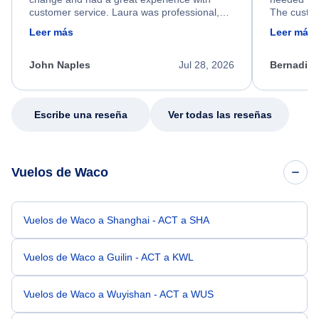
customer service. Laura was professional,
The custom
friendly, and very helpful throughout the
calm, prof
Leer más
Leer más
process. She quickly found a solution and
throughout
kept me informed of the next steps. I truly
alternative
appreciate her excellent service.
necessary f
John Naples
Jul 28, 2026
Bernadine
excellent s
my issue.
Escribe una reseña
Ver todas las reseñas
Vuelos de Waco
Vuelos de Waco a Shanghai - ACT a SHA
Vuelos de Waco a Guilin - ACT a KWL
Vuelos de Waco a Wuyishan - ACT a WUS