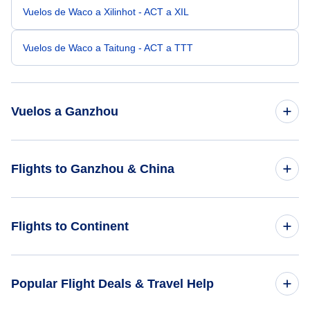
Vuelos de Waco a Xilinhot - ACT a XIL
Vuelos de Waco a Taitung - ACT a TTT
Vuelos a Ganzhou
Vuelos de San Francisco a Ganzhou - SFO a KOW
Flights to Ganzhou & China
Vuelos de Orlando a Ganzhou - ORL a KOW
Flights to China
Flights to Continent
Vuelos de San Jose a Ganzhou - SJO a KOW
Flights to Ganzhou
Vuelos de Calcuta a Ganzhou - CCU a KOW
Flights to Africa
Popular Flight Deals & Travel Help
Vuelos de Biratnagar a Ganzhou - BIR a KOW
Flights to Asia