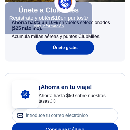
Únete a ClubMiles
Regístrate y obtén
$10
en puntos
Ahorra hasta un 10%
en vuelos seleccionados
Más información
(
$25
máximo)
.
Acumula millas aéreas y puntos ClubMiles.
Únete gratis
¡Ahorra en tu viaje!
Ahorra hasta
$
50
sobre nuestras
tasas.
ⓘ
Consigue Código