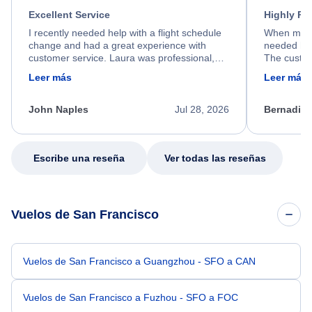
Excellent Service
Highly R
I recently needed help with a flight schedule
When my fl
change and had a great experience with
needed hel
customer service. Laura was professional,
The custom
friendly, and very helpful throughout the
calm, prof
Leer más
Leer más
process. She quickly found a solution and
throughout
kept me informed of the next steps. I truly
alternative
appreciate her excellent service.
necessary f
John Naples
Jul 28, 2026
Bernadine
excellent s
my issue.
Escribe una reseña
Ver todas las reseñas
Vuelos de San Francisco
Vuelos de San Francisco a Guangzhou - SFO a CAN
Vuelos de San Francisco a Fuzhou - SFO a FOC