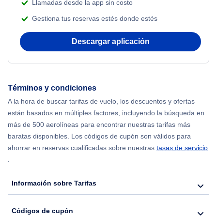
Llamadas desde la app sin costo
Flights from Shanghai to Nueva York
Gestiona tus reservas estés donde estés
Flights from Delhi to Nueva York
Descargar aplicación
Flights from Chicago to Delhi
Flights from Nueva York to Seúl
Términos y condiciones
A la hora de buscar tarifas de vuelo, los descuentos y ofertas
Flights from Nueva York to Hong Kong
están basados en múltiples factores, incluyendo la búsqueda en
más de 500 aerolíneas para encontrar nuestras tarifas más
Flights from Nueva York to Lisboa
baratas disponibles. Los códigos de cupón son válidos para
ahorrar en reservas cualificadas sobre nuestras
tasas de servicio
.
Información sobre Tarifas
Códigos de cupón