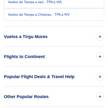
Vuelos de Tampa a Iasi - TPA a IAS
Vuelos de Tampa a Chisinau - TPA a KIV
Vuelos a Tirgu Mures
Vuelos de Pittsburgh a Tirgu Mures - PIT a TGM
Flights to Continent
Vuelos de Akron-Canton a Tirgu Mures - CAK a TGM
Flights to Africa
Popular Flight Deals & Travel Help
Vuelos de Santa Barbara a Tirgu Mures - SBA a TGM
Flights to Asia
Vuelos de Aspen a Tirgu Mures - ASE a TGM
Domestic Flights
Other Popular Routes
Flights to Caribbean
Vuelos de Aberdeen a Tirgu Mures - ABR a TGM
International Flights