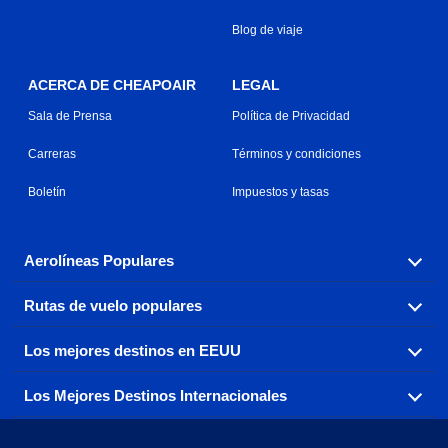
Blog de viaje
ACERCA DE CHEAPOAIR
LEGAL
Sala de Prensa
Política de Privacidad
Carreras
Términos y condiciones
Boletín
Impuestos y tasas
Aerolíneas Populares
Rutas de vuelo populares
Explora nuestras opciones de tarifas aéreas baratas por
aerolínea, con más de 500 opciones para elegir.
Los mejores destinos en EEUU
Reserva una de nuestras rutas de vuelo más populares
Aeromexico
Air Canada
con tres sencillos clics.
Los Mejores Destinos Internacionales
Air France
Encuentra boletos de avión baratos a destinos
Alaska Airlines
populares de los EEUU de costa a costa.
Atlanta a Ft Lauderdale
Chicago a Las Vegas
American Airlines
China Eastern Airlines
Consigue vuelos baratos a destinos globales en Europa,