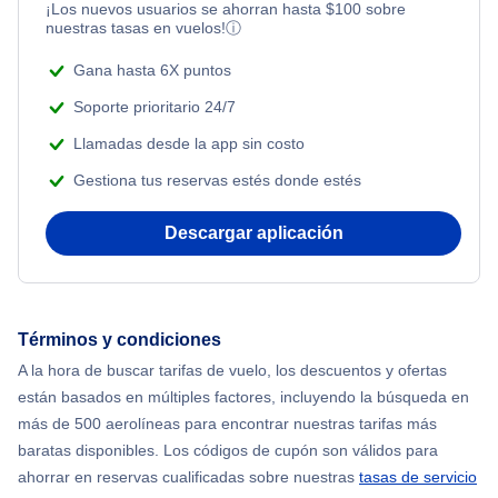
¡Los nuevos usuarios se ahorran hasta
$
100
sobre
Flights Under $99
Romantic Vacations
nuestras tasas en vuelos!
ⓘ
Flights from Nueva York to Singapur
Flights Under $199
Gana hasta 6X puntos
Adventure Vacations
Flights from Nueva York to Tel Aviv
Soporte prioritario 24/7
Beach Vacations
Llamadas desde la app sin costo
Flights from Nueva York to Estanbul
Gestiona tus reservas estés donde estés
Flights from Nueva York to Atenas
Descargar aplicación
Flights from Nueva York to Mumbai
Flights from Shanghai to Nueva York
Términos y condiciones
A la hora de buscar tarifas de vuelo, los descuentos y ofertas
Flights from Delhi to Nueva York
están basados en múltiples factores, incluyendo la búsqueda en
más de 500 aerolíneas para encontrar nuestras tarifas más
Flights from Chicago to Delhi
baratas disponibles. Los códigos de cupón son válidos para
ahorrar en reservas cualificadas sobre nuestras
tasas de servicio