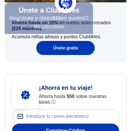
Únete a ClubMiles
Regístrate y obtén
$10
en puntos
Ahorra hasta un 10%
en vuelos seleccionados
Más información
(
$25
máximo)
.
Acumula millas aéreas y puntos ClubMiles.
Únete gratis
¡Ahorra en tu viaje!
Ahorra hasta
$
50
sobre nuestras
tasas.
ⓘ
Consigue Código