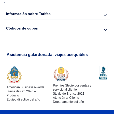
.
Flights from Nueva York to Hong Kong
Información sobre Tarifas
Flights from Nueva York to Seúl
Códigos de cupón
Flights from Nueva York to Barcelona
Asistencia galardonada, viajes asequibles
Premios Stevie por ventas y
American Business Awards
servicio al cliente
Stevie de Oro 2020 –
Stevie de Bronce 2021 –
Producto
Atención al Cliente
Equipo directivo del año
Departamento del año