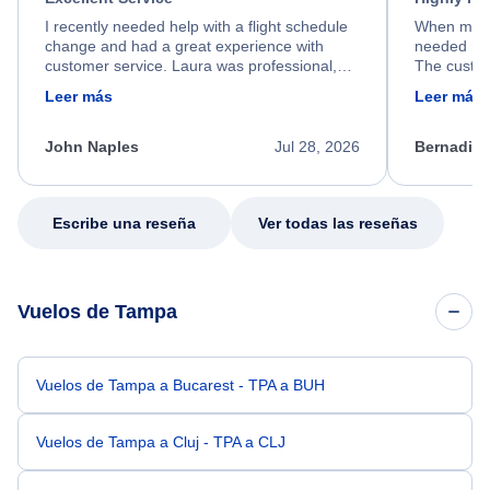
I recently needed help with a flight schedule
When my fl
change and had a great experience with
needed hel
customer service. Laura was professional,
The custom
friendly, and very helpful throughout the
calm, prof
Leer más
Leer más
process. She quickly found a solution and
throughout
kept me informed of the next steps. I truly
alternative
appreciate her excellent service.
necessary f
John Naples
Jul 28, 2026
Bernadine
excellent s
my issue.
Escribe una reseña
Ver todas las reseñas
Vuelos de Tampa
Vuelos de Tampa a Bucarest - TPA a BUH
Vuelos de Tampa a Cluj - TPA a CLJ