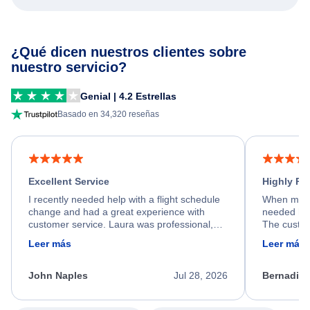
¿Qué dicen nuestros clientes sobre
nuestro servicio?
Genial | 4.2 Estrellas
Basado en 34,320 reseñas
Excellent Service
Highly R
I recently needed help with a flight schedule
When my fl
change and had a great experience with
needed hel
customer service. Laura was professional,
The custom
friendly, and very helpful throughout the
calm, prof
Leer más
Leer más
process. She quickly found a solution and
throughout
kept me informed of the next steps. I truly
alternative
appreciate her excellent service.
necessary f
John Naples
Jul 28, 2026
Bernadine
excellent s
my issue.