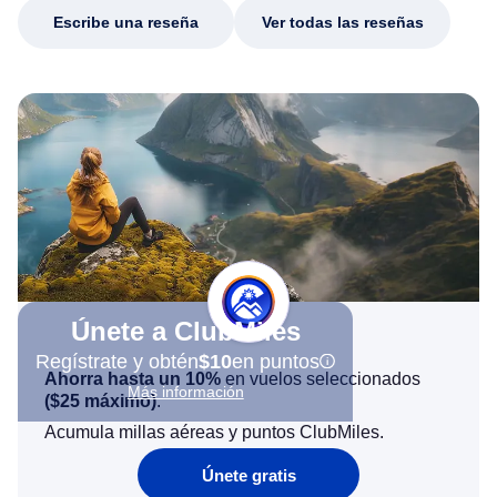
Escribe una reseña
Ver todas las reseñas
Únete a ClubMiles
Regístrate y obtén
$10
en puntos
Ahorra hasta un 10%
en vuelos seleccionados
Más información
(
$25
máximo)
.
Acumula millas aéreas y puntos ClubMiles.
Únete gratis