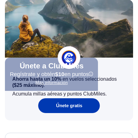
Únete a ClubMiles
Regístrate y obtén
$10
en puntos
Ahorra hasta un 10%
en vuelos seleccionados
Más información
(
$25
máximo)
.
Acumula millas aéreas y puntos ClubMiles.
Únete gratis