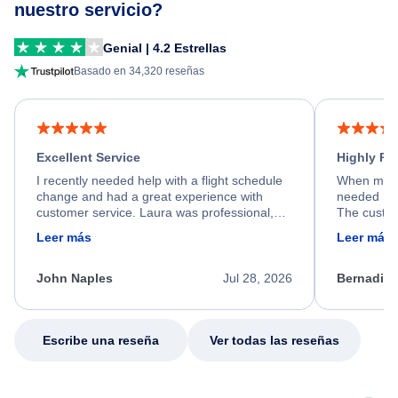
nuestro servicio?
Genial | 4.2 Estrellas
Basado en 34,320 reseñas
Excellent Service
Highly R
I recently needed help with a flight schedule
When my fl
change and had a great experience with
needed hel
customer service. Laura was professional,
The custom
friendly, and very helpful throughout the
calm, prof
Leer más
Leer más
process. She quickly found a solution and
throughout
kept me informed of the next steps. I truly
alternative
appreciate her excellent service.
necessary f
John Naples
Jul 28, 2026
Bernadine
excellent s
my issue.
Escribe una reseña
Ver todas las reseñas