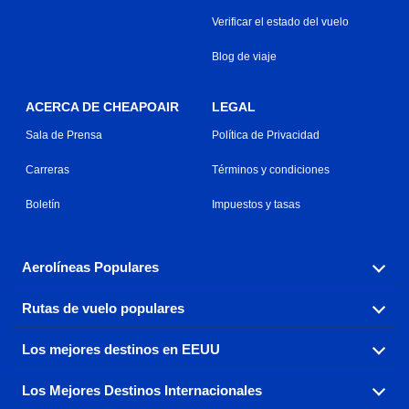
Verificar el estado del vuelo
Blog de viaje
ACERCA DE CHEAPOAIR
LEGAL
Sala de Prensa
Política de Privacidad
Carreras
Términos y condiciones
Boletín
Impuestos y tasas
Aerolíneas Populares
Rutas de vuelo populares
Explora nuestras opciones de tarifas aéreas baratas por
aerolínea, con más de 500 opciones para elegir.
Los mejores destinos en EEUU
Reserva una de nuestras rutas de vuelo más populares
Aeromexico
Air Canada
con tres sencillos clics.
Los Mejores Destinos Internacionales
Air France
Encuentra boletos de avión baratos a destinos
Alaska Airlines