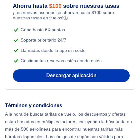
Ahorra hasta
$
100
sobre nuestras tasas
Adventure Vacations
¡Los nuevos usuarios se ahorran hasta
$
100
sobre
Flights from Nueva York to Tel Aviv
nuestras tasas en vuelos!
ⓘ
Beach Vacations
Flights from Nueva York to Estanbul
Gana hasta 6X puntos
Soporte prioritario 24/7
Flights from Nueva York to Atenas
Llamadas desde la app sin costo
Gestiona tus reservas estés donde estés
Flights from Nueva York to Mumbai
Descargar aplicación
Flights from Shanghai to Nueva York
Flights from Delhi to Nueva York
Términos y condiciones
Flights from Chicago to Delhi
A la hora de buscar tarifas de vuelo, los descuentos y ofertas
están basados en múltiples factores, incluyendo la búsqueda en
Flights from Nueva York to Hong Kong
más de 500 aerolíneas para encontrar nuestras tarifas más
baratas disponibles. Los códigos de cupón son válidos para