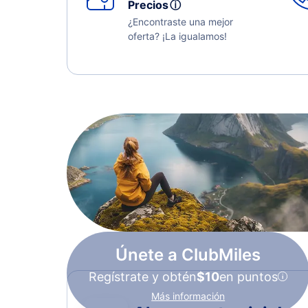
Precios
ⓘ
¿Encontraste una mejor
oferta? ¡La igualamos!
Únete a ClubMiles
Regístrate y obtén
$10
en puntos
Más información