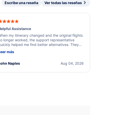
Escribe una reseña
Ver todas las reseñas
elpful Assistance
hen my itinerary changed and the original flights
o longer worked, the support representative
uickly helped me find better alternatives. They
ere professional, courteous, and went above and
Leer más
eyond to resolve the issue. I'm grateful for the
xcellent assistance and smooth experience.
John Naples
Aug 04, 2026