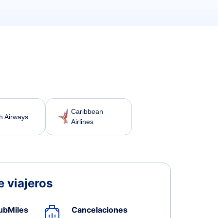
Caribbean
sh Airways
Airlines
 viajeros
ubMiles
Cancelaciones