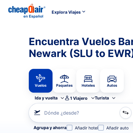
Explora Viajes
Encuentra Vuelos Bar
Newark (SLU to EWR
Vuelos
Paquetes
Hoteles
Autos
Ida y vuelta
Turista
1
Viajero
Dónde ¿desde?
Refina tu búsqueda por aerolínea, por ciudad o aerop
Agrupa y ahorra
Añadir hotel
Añadir auto