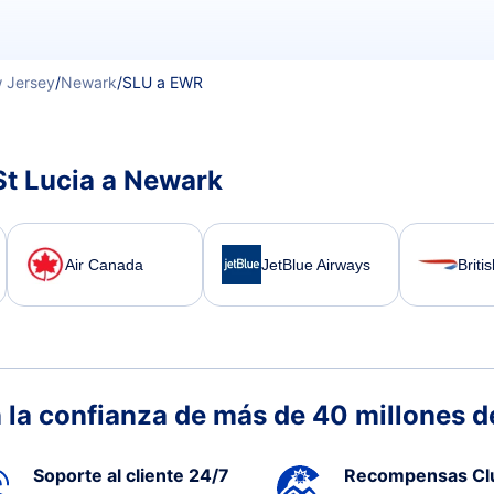
 Jersey
/
Newark
/
SLU a EWR
St Lucia a Newark
Air Canada
JetBlue Airways
Briti
 la confianza de más de 40 millones de
Soporte al cliente 24/7
Recompensas Cl