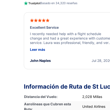
Basado en 34,320 reseñas
Excellent Service
I recently needed help with a flight schedule
change and had a great experience with custome
service. Laura was professional, friendly, and ver
helpful throughout the process. She quickly foun
Leer más
a solution and kept me informed of the next steps
I truly appreciate her excellent service.
John Naples
Jul 28, 20
Información de Ruta de St Lu
Distancia del Vuelo:
2,028 Millas
Aerolíneas que Cubren esta
United Airlines
Ruta: