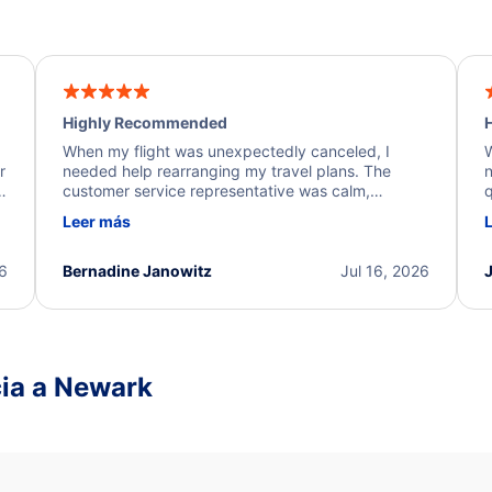
Highly Recommended
H
When my flight was unexpectedly canceled, I
W
r
needed help rearranging my travel plans. The
n
y
customer service representative was calm,
q
d
professional, and extremely helpful throughout the
w
Leer más
.
process. They quickly found alternative flight
b
options and assisted with the necessary follow-up.
e
I truly appreciate the excellent support and
26
Bernadine Janowitz
Jul 16, 2026
dedication to resolving my issue.
cia a Newark