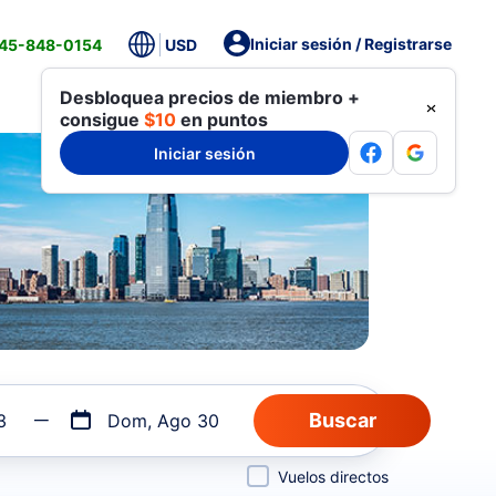
Iniciar sesión / Registrarse
845-848-0154
USD
Desbloquea precios de miembro +
consigue
$10
en puntos
Iniciar sesión
3
Dom, Ago 30
Vuelos directos