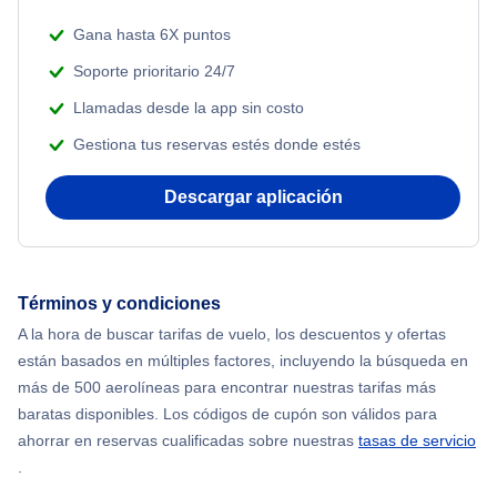
Beach Vacations
Flights from Nueva York to Singapur
Gana hasta 6X puntos
Soporte prioritario 24/7
Flights from Nueva York to Atenas
Llamadas desde la app sin costo
Gestiona tus reservas estés donde estés
Flights from Nueva York to Mumbai
Descargar aplicación
Flights from Shanghai to Nueva York
Flights from Delhi to Nueva York
Términos y condiciones
Flights from Chicago to Delhi
A la hora de buscar tarifas de vuelo, los descuentos y ofertas
están basados en múltiples factores, incluyendo la búsqueda en
Flights from Nueva York to Seúl
más de 500 aerolíneas para encontrar nuestras tarifas más
baratas disponibles. Los códigos de cupón son válidos para
Flights from Nueva York to Hong Kong
ahorrar en reservas cualificadas sobre nuestras
tasas de servicio
.
Flights from Nueva York to Lisboa