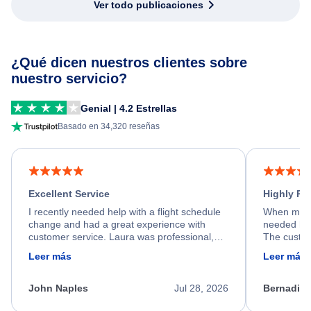
Ver todo publicaciones
¿Qué dicen nuestros clientes sobre
nuestro servicio?
Genial | 4.2 Estrellas
Basado en 34,320 reseñas
Excellent Service
Highly R
I recently needed help with a flight schedule
When my fl
change and had a great experience with
needed hel
customer service. Laura was professional,
The custom
friendly, and very helpful throughout the
calm, prof
Leer más
Leer más
process. She quickly found a solution and
throughout
kept me informed of the next steps. I truly
alternative
appreciate her excellent service.
necessary f
John Naples
Jul 28, 2026
Bernadine
excellent s