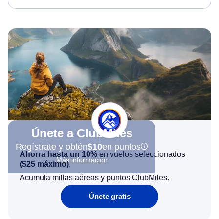
Únete a ClubMiles
Regístrate y obtén
$10
en puntos
Ahorra hasta un 10%
en vuelos seleccionados
Más información
(
$25
máximo)
.
Acumula millas aéreas y puntos ClubMiles.
Únete gratis