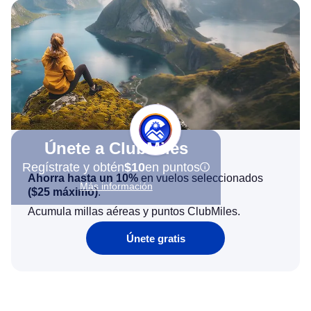
Únete a ClubMiles
Regístrate y obtén
$10
en puntos
Ahorra hasta un 10%
en vuelos seleccionados
Más información
(
$25
máximo)
.
Acumula millas aéreas y puntos ClubMiles.
Únete gratis