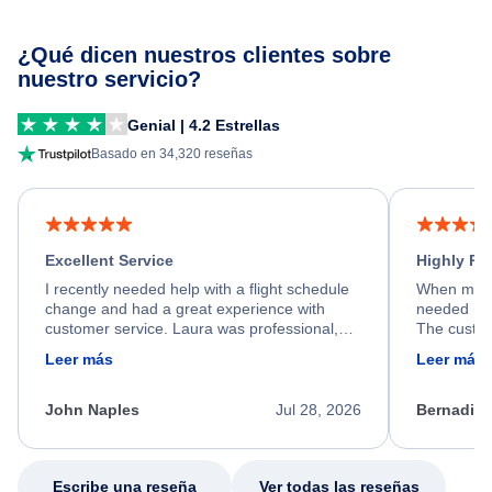
¿Qué dicen nuestros clientes sobre
nuestro servicio?
Genial | 4.2 Estrellas
Basado en 34,320 reseñas
Excellent Service
Highly R
I recently needed help with a flight schedule
When my fl
change and had a great experience with
needed hel
customer service. Laura was professional,
The custom
friendly, and very helpful throughout the
calm, prof
Leer más
Leer más
process. She quickly found a solution and
throughout
kept me informed of the next steps. I truly
alternative
appreciate her excellent service.
necessary f
John Naples
Jul 28, 2026
Bernadine
excellent s
my issue.
Escribe una reseña
Ver todas las reseñas