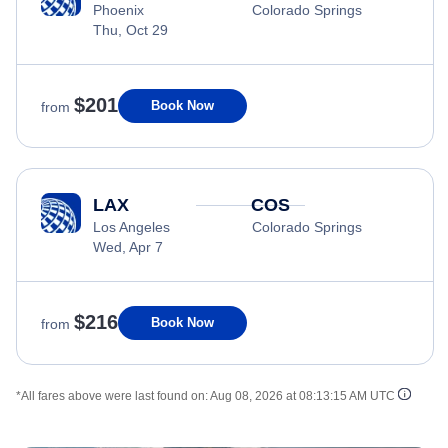
Phoenix
Colorado Springs
Thu, Oct 29
$201
Book Now
from
LAX
COS
Los Angeles
Colorado Springs
Wed, Apr 7
$216
Book Now
from
*All fares above were last found on:
Aug 08, 2026 at 08:13:15 AM UTC