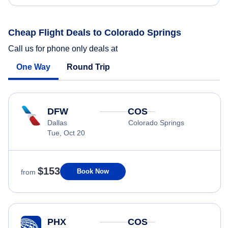
Cheap Flight Deals to Colorado Springs
Call us for phone only deals at
One Way
Round Trip
DFW
COS
Dallas
Colorado Springs
Tue, Oct 20
$153
Book Now
from
PHX
COS