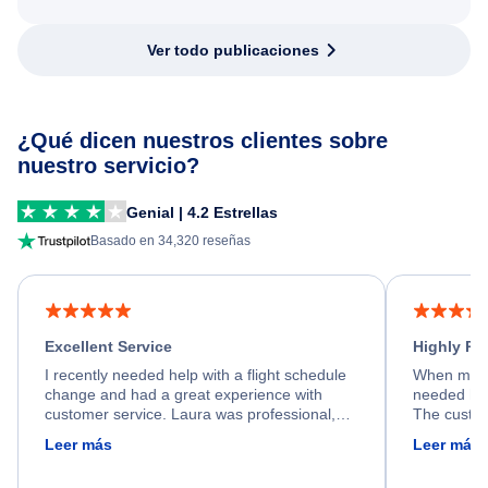
Ver todo publicaciones
¿Qué dicen nuestros clientes sobre
nuestro servicio?
Genial | 4.2 Estrellas
Basado en 34,320 reseñas
Excellent Service
Highly R
I recently needed help with a flight schedule
When my fl
change and had a great experience with
needed hel
customer service. Laura was professional,
The custom
friendly, and very helpful throughout the
calm, prof
Leer más
Leer más
process. She quickly found a solution and
throughout
kept me informed of the next steps. I truly
alternative