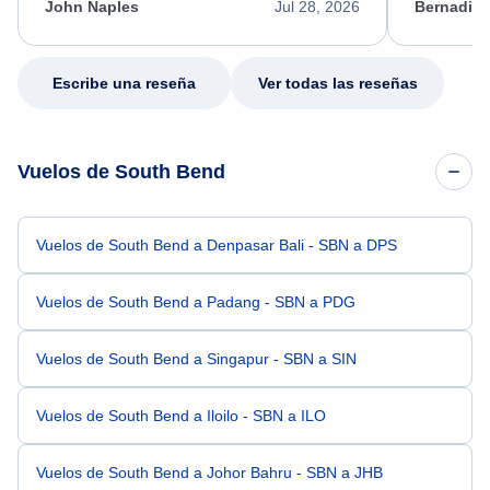
appreciate her excellent service.
necessary f
John Naples
Jul 28, 2026
Bernadine
excellent s
my issue.
Escribe una reseña
Ver todas las reseñas
Vuelos de South Bend
Vuelos de South Bend a Denpasar Bali - SBN a DPS
Vuelos de South Bend a Padang - SBN a PDG
Vuelos de South Bend a Singapur - SBN a SIN
Vuelos de South Bend a Iloilo - SBN a ILO
Vuelos de South Bend a Johor Bahru - SBN a JHB