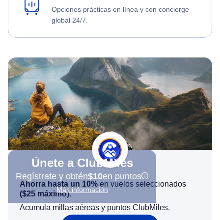
Opciones prácticas en línea y con concierge
global 24/7.
Únete a ClubMiles
Regístrate y obtén
$10
en puntos
Ahorra hasta un 10%
en vuelos seleccionados
Más información
(
$25
máximo)
.
Acumula millas aéreas y puntos ClubMiles.