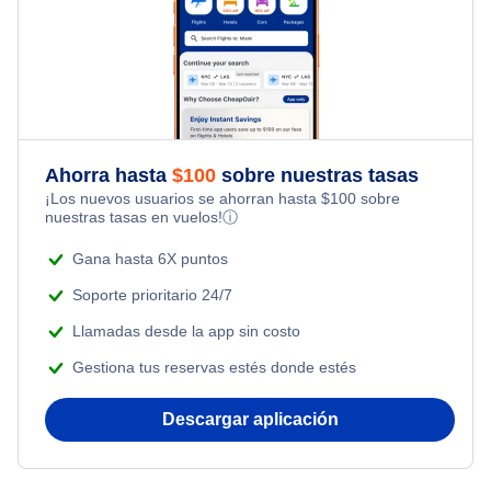
Hotels Under $100
Balikpapan Paquetes de vacaciones
Flights Under $99
Family Vacations
Flights from Nueva York to Singapur
Last Minute Hotels
Flights Under $199
Kid Friendly Vacations
Flights from Nueva York to Tel Aviv
Honeymoon Vacations
Flights from Nueva York to Estanbul
Ahorra hasta
$
100
sobre nuestras tasas
¡Los nuevos usuarios se ahorran hasta
$
100
sobre
Romantic Vacations
nuestras tasas en vuelos!
ⓘ
Flights from Nueva York to Atenas
Adventure Vacations
Gana hasta 6X puntos
Flights from Nueva York to Mumbai
Soporte prioritario 24/7
Beach Vacations
Llamadas desde la app sin costo
Flights from Shanghai to Nueva York
Gestiona tus reservas estés donde estés
Flights from Delhi to Nueva York
Descargar aplicación
Flights from Chicago to Delhi