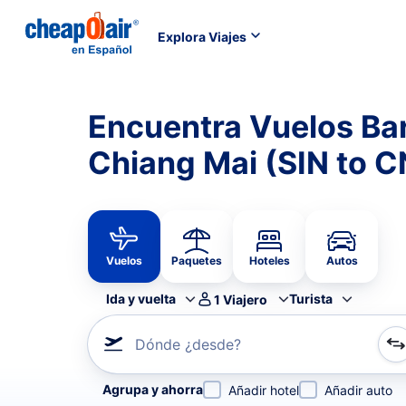
Explora Viajes
Encuentra Vuelos Ba
Chiang Mai (SIN to 
Vuelos
Paquetes
Hoteles
Autos
Ida y vuelta
Turista
1
Viajero
Dónde ¿desde?
Refina tu búsqueda por aerolínea, por ciudad o aerop
Agrupa y ahorra
Añadir hotel
Añadir auto