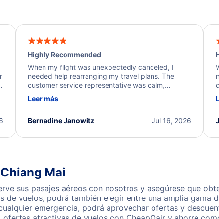
Highly Recommended
H
When my flight was unexpectedly canceled, I
W
r
needed help rearranging my travel plans. The
n
y
customer service representative was calm,
q
d
professional, and extremely helpful throughout the
w
Leer más
.
process. They quickly found alternative flight
b
options and assisted with the necessary follow-up.
e
I truly appreciate the excellent support and
26
Bernadine Janowitz
Jul 16, 2026
dedication to resolving my issue.
 Chiang Mai
rve sus pasajes aéreos con nosotros y asegúrese que obten
s de vuelos, podrá también elegir entre una amplia gama de
 cualquier emergencia, podrá aprovechar ofertas y descuen
 ofertas atractivas de vuelos con CheapOair y ahorre como