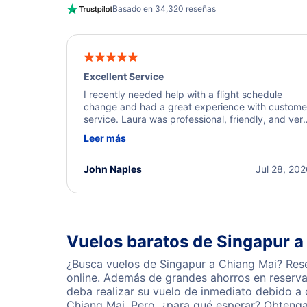
Basado en 34,320 reseñas
Excellent Service
I recently needed help with a flight schedule
change and had a great experience with custome
service. Laura was professional, friendly, and ver
helpful throughout the process. She quickly foun
Leer más
a solution and kept me informed of the next steps
I truly appreciate her excellent service.
John Naples
Jul 28, 20
Vuelos baratos de Singapur a
¿Busca vuelos de Singapur a Chiang Mai? Rese
online. Además de grandes ahorros en reserva
deba realizar su vuelo de inmediato debido a
Chiang Mai. Pero, ¿para qué esperar? Obtenga