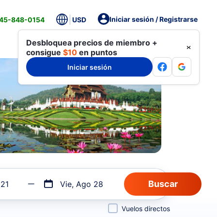
Iniciar sesión / Registrarse
845-848-0154
USD
Desbloquea precios de miembro +
consigue
$10
en puntos
Iniciar sesión
 21
Vie, Ago 28
Vuelos directos