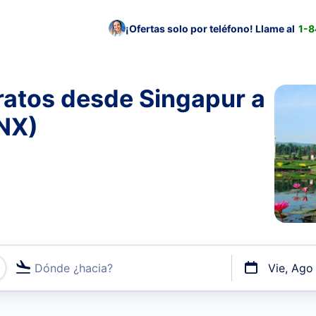
¡Ofertas solo por teléfono! Llame al
1-
ratos desde Singapur a
CNX)
Dónde ¿hacia?
Vie, Ago
uerto o por vuelos directos