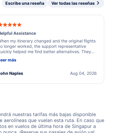
Escribe una reseña
Ver todas las reseñas
elpful Assistance
hen my itinerary changed and the original flights
o longer worked, the support representative
uickly helped me find better alternatives. They
ere professional, courteous, and went above and
Leer más
eyond to resolve the issue. I'm grateful for the
xcellent assistance and smooth experience.
John Naples
Aug 04, 2026
drá nuestras tarifas más bajas disponible
 aerolíneas que vuelan esta ruta. En caso que
tos en vuelos de última hora de Singapur a
 nunca. ¡Reserve sus pasajes de avión ya!