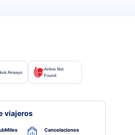
Airline Not
kok Airways
Found
 viajeros
ubMiles
Cancelaciones