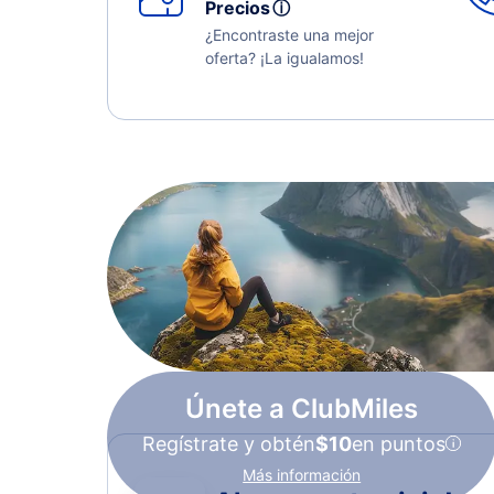
Precios
ⓘ
¿Encontraste una mejor
oferta? ¡La igualamos!
Únete a ClubMiles
Regístrate y obtén
$10
en puntos
Más información