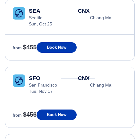
SEA
CNX
Seattle
Chiang Mai
Sun, Oct 25
$455
Book Now
from
SFO
CNX
San Francisco
Chiang Mai
Tue, Nov 17
$456
Book Now
from