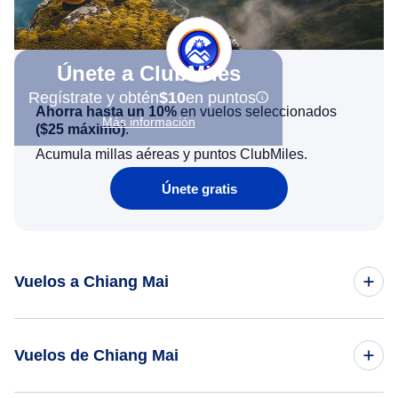
Únete a ClubMiles
Regístrate y obtén
$10
en puntos
Ahorra hasta un 10%
en vuelos seleccionados
Más información
(
$25
máximo)
.
Acumula millas aéreas y puntos ClubMiles.
Únete gratis
Vuelos a Chiang Mai
Vuelos de los Angeles a Chiang Mai
Vuelos de Chiang Mai
Vuelos de San Francisco a Chiang Mai