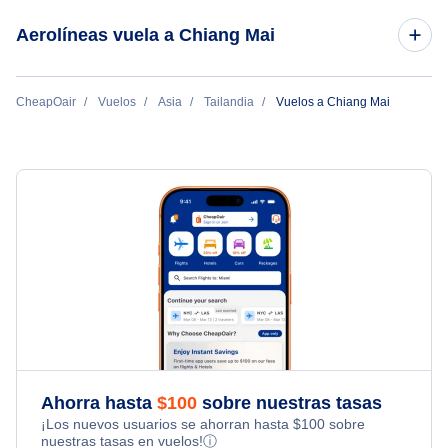
Vuelos de Chiang Mai a Nueva York
Aerolíneas vuela a Chiang Mai
Vuelos de Washington DC a Chiang Mai
Vuelos de Chiang Mai a San Francisco
Vuelos de Seattle a Chiang Mai
Thai Airways
CheapOair
Vuelos
Asia
Tailandia
Vuelos a Chiang Mai
Vuelos de Chiang Mai a los Angeles
Vuelos de Chicago a Chiang Mai
Thai AirAsia
Vuelos de Bostón a Chiang Mai
Bangkok Airways
EVA Air
Ahorra hasta
$
100
sobre nuestras tasas
¡Los nuevos usuarios se ahorran hasta
$
100
sobre
nuestras tasas en vuelos!
ⓘ