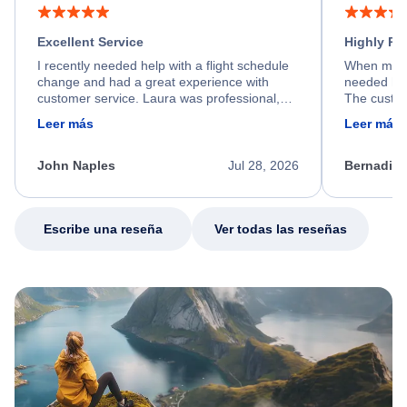
Excellent Service
Highly R
I recently needed help with a flight schedule
When my fl
change and had a great experience with
needed hel
customer service. Laura was professional,
The custom
friendly, and very helpful throughout the
calm, prof
Leer más
Leer más
process. She quickly found a solution and
throughout
kept me informed of the next steps. I truly
alternative
appreciate her excellent service.
necessary f
John Naples
Jul 28, 2026
Bernadine
excellent s
my issue.
Escribe una reseña
Ver todas las reseñas