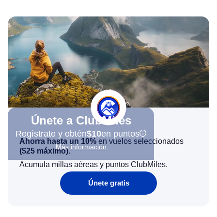
Únete a ClubMiles
Regístrate y obtén
$10
en puntos
Ahorra hasta un 10%
en vuelos seleccionados
Más información
(
$25
máximo)
.
Acumula millas aéreas y puntos ClubMiles.
Únete gratis