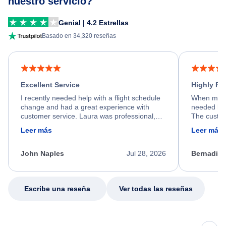
nuestro servicio?
Genial | 4.2 Estrellas
Basado en 34,320 reseñas
Excellent Service
Highly R
I recently needed help with a flight schedule
When my fl
change and had a great experience with
needed hel
customer service. Laura was professional,
The custom
friendly, and very helpful throughout the
calm, prof
Leer más
Leer más
process. She quickly found a solution and
throughout
kept me informed of the next steps. I truly
alternative
appreciate her excellent service.
necessary f
John Naples
Jul 28, 2026
Bernadine
excellent s
my issue.
Escribe una reseña
Ver todas las reseñas