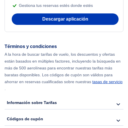
Gestiona tus reservas estés donde estés
Flights from Nueva York to Mumbai
Descargar aplicación
Flights from Shanghai to Nueva York
Flights from Delhi to Nueva York
Términos y condiciones
Flights from Chicago to Delhi
A la hora de buscar tarifas de vuelo, los descuentos y ofertas
están basados en múltiples factores, incluyendo la búsqueda en
Flights from Nueva York to Hong Kong
más de 500 aerolíneas para encontrar nuestras tarifas más
baratas disponibles. Los códigos de cupón son válidos para
Flights from Nueva York to Seúl
ahorrar en reservas cualificadas sobre nuestras
tasas de servicio
.
Flights from Nueva York to Barcelona
Información sobre Tarifas
Códigos de cupón