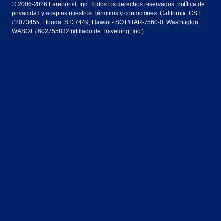
Dublín
Frankfurt
© 2006-2026 Fareportal, Inc. Todos los derechos reservados.
política de
privacidad
y aceptas nuestros
Términos y condiciones
. California: CST
Houston
Las Vegas
Air Europa
Turkish Airlines
Guadalajara
Lima
#2073455, Florida: ST37449, Hawaii - SOT#TAR-7560-0, Washington:
WASOT #602755832 (afiliado de Travelong, Inc.)
Los Ángeles
Miami
United Airlines
Volaris Airlines
Londres
Manila
Nueva York
Orlando
Madrid
Ciudad de México
Filadelfia
Phoenix
Nassau
Sídney
San Diego
San Francisco
París
Puerto Vallarta
Seattle
Tampa
Roma
San José
Toronto
Vancouver