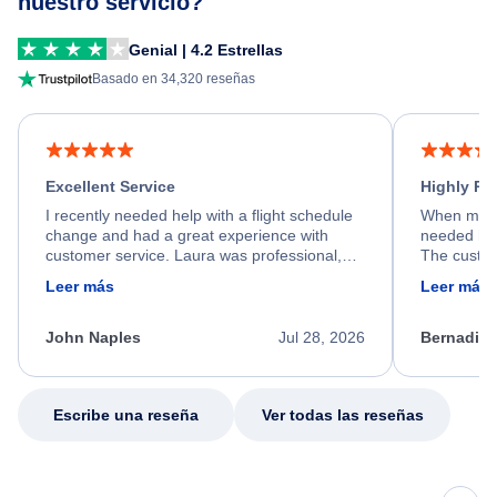
nuestro servicio?
Genial | 4.2 Estrellas
Basado en 34,320 reseñas
Excellent Service
Highly R
I recently needed help with a flight schedule
When my fl
change and had a great experience with
needed hel
customer service. Laura was professional,
The custom
friendly, and very helpful throughout the
calm, prof
Leer más
Leer más
process. She quickly found a solution and
throughout
kept me informed of the next steps. I truly
alternative
appreciate her excellent service.
necessary f
John Naples
Jul 28, 2026
Bernadine
excellent s
my issue.
Escribe una reseña
Ver todas las reseñas