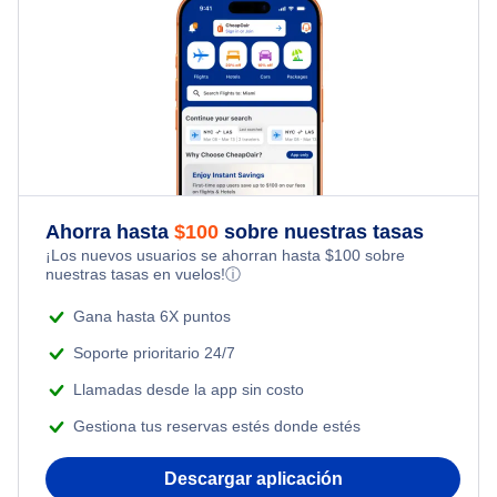
Family Vacations
Seattle Alquiler de coches
Last Minute Flights
Hotels Under $100
Kid Friendly Vacations
Seattle Paquetes de vacaciones
Multi City Flights
Last Minute Hotels
Honeymoon Vacations
Flights Under $29
Romantic Vacations
Flights Under $49
Ahorra hasta
$
100
sobre nuestras tasas
Adventure Vacations
¡Los nuevos usuarios se ahorran hasta
$
100
sobre
Flights Under $99
nuestras tasas en vuelos!
ⓘ
Beach Vacations
Flights Under $199
Gana hasta 6X puntos
Soporte prioritario 24/7
Llamadas desde la app sin costo
Gestiona tus reservas estés donde estés
Descargar aplicación