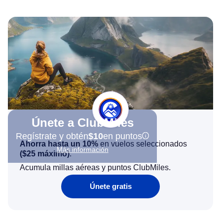
Únete a ClubMiles
Regístrate y obtén
$10
en puntos
Ahorra hasta un 10%
en vuelos seleccionados
Más información
(
$25
máximo)
.
Acumula millas aéreas y puntos ClubMiles.
Únete gratis