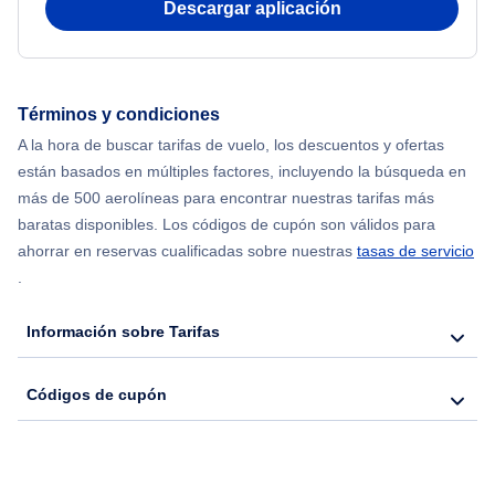
Descargar aplicación
Flights from Shanghai to Nueva York
Flights from Delhi to Nueva York
Términos y condiciones
Flights from Chicago to Delhi
A la hora de buscar tarifas de vuelo, los descuentos y ofertas
están basados en múltiples factores, incluyendo la búsqueda en
Flights from Nueva York to Hong Kong
más de 500 aerolíneas para encontrar nuestras tarifas más
baratas disponibles. Los códigos de cupón son válidos para
Flights from Nueva York to Seúl
ahorrar en reservas cualificadas sobre nuestras
tasas de servicio
.
Flights from Nueva York to Barcelona
Información sobre Tarifas
Códigos de cupón