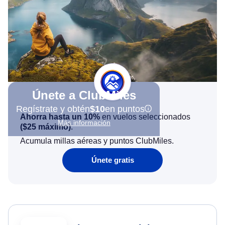
Únete a ClubMiles
Regístrate y obtén
$10
en puntos
Ahorra hasta un 10%
en vuelos seleccionados
Más información
(
$25
máximo)
.
Acumula millas aéreas y puntos ClubMiles.
Únete gratis