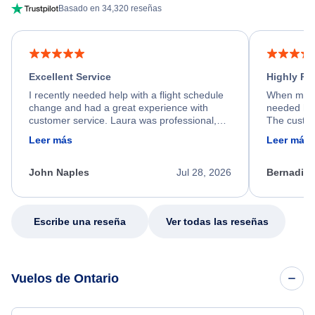
Basado en 34,320 reseñas
Excellent Service
Highly R
I recently needed help with a flight schedule
When my fl
change and had a great experience with
needed hel
customer service. Laura was professional,
The custom
friendly, and very helpful throughout the
calm, prof
Leer más
Leer más
process. She quickly found a solution and
throughout
kept me informed of the next steps. I truly
alternative
appreciate her excellent service.
necessary f
John Naples
Jul 28, 2026
Bernadine
excellent s
my issue.
Escribe una reseña
Ver todas las reseñas
Vuelos de Ontario