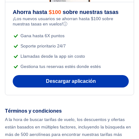
Flights Under $49
Ahorra hasta
$
100
sobre nuestras tasas
Adventure Vacations
¡Los nuevos usuarios se ahorran hasta
$
100
sobre
Flights Under $99
nuestras tasas en vuelos!
ⓘ
Beach Vacations
Flights Under $199
Gana hasta 6X puntos
Soporte prioritario 24/7
Llamadas desde la app sin costo
Gestiona tus reservas estés donde estés
Descargar aplicación
Términos y condiciones
A la hora de buscar tarifas de vuelo, los descuentos y ofertas
están basados en múltiples factores, incluyendo la búsqueda en
más de 500 aerolíneas para encontrar nuestras tarifas más