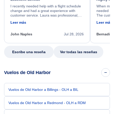
I recently needed help with a flight schedule
When my fl
change and had a great experience with
needed hel
customer service. Laura was professional,
The custom
friendly, and very helpful throughout the
calm, prof
Leer más
Leer más
process. She quickly found a solution and
throughout
kept me informed of the next steps. I truly
alternative
appreciate her excellent service.
necessary f
John Naples
Jul 28, 2026
Bernadine
excellent s
my issue.
Escribe una reseña
Ver todas las reseñas
Vuelos de Old Harbor
Vuelos de Old Harbor a Billings - OLH a BIL
Vuelos de Old Harbor a Redmond - OLH a RDM