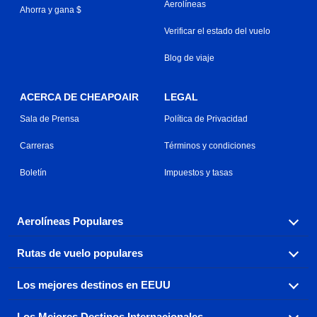
Aerolíneas
Ahorra y gana $
Verificar el estado del vuelo
Blog de viaje
ACERCA DE CHEAPOAIR
LEGAL
Sala de Prensa
Política de Privacidad
Carreras
Términos y condiciones
Boletín
Impuestos y tasas
Aerolíneas Populares
Rutas de vuelo populares
Explora nuestras opciones de tarifas aéreas baratas por
aerolínea, con más de 500 opciones para elegir.
Los mejores destinos en EEUU
Reserva una de nuestras rutas de vuelo más populares
Aeromexico
Air Canada
con tres sencillos clics.
Los Mejores Destinos Internacionales