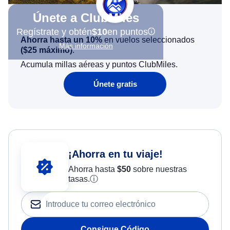
Únete a ClubMiles
Regístrate y obtén
$10
en puntos
Ahorra hasta un 10%
en vuelos seleccionados
Más información
(
$25
máximo)
.
Acumula millas aéreas y puntos ClubMiles.
Únete gratis
¡Ahorra en tu viaje!
Ahorra hasta
$
50
sobre nuestras
tasas.
ⓘ
Consigue Código