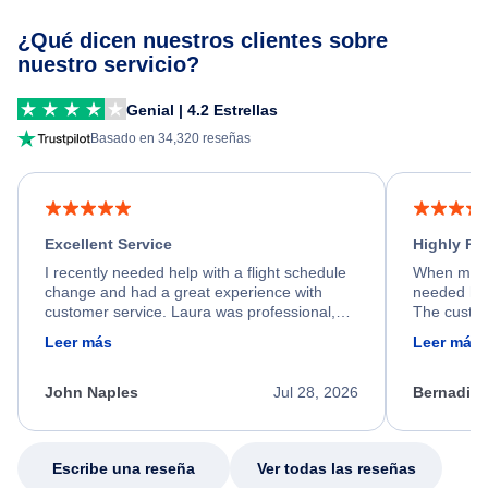
¿Qué dicen nuestros clientes sobre
nuestro servicio?
Genial | 4.2 Estrellas
Basado en 34,320 reseñas
Excellent Service
Highly R
I recently needed help with a flight schedule
When my fl
change and had a great experience with
needed hel
customer service. Laura was professional,
The custom
friendly, and very helpful throughout the
calm, prof
Leer más
Leer más
process. She quickly found a solution and
throughout
kept me informed of the next steps. I truly
alternative
appreciate her excellent service.
necessary f
John Naples
Jul 28, 2026
Bernadine
excellent s
my issue.
Escribe una reseña
Ver todas las reseñas