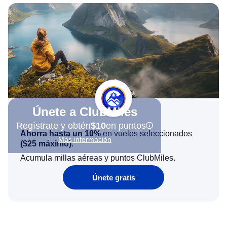
Únete a ClubMiles
Regístrate y obtén
$10
en puntos
Ahorra hasta un 10%
en vuelos seleccionados
Más información
(
$25
máximo)
.
Acumula millas aéreas y puntos ClubMiles.
Únete gratis