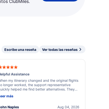
ntos ClubMiles.
Escribe una reseña
Ver todas las reseñas
elpful Assistance
hen my itinerary changed and the original flights
o longer worked, the support representative
uickly helped me find better alternatives. They
ere professional, courteous, and went above and
Leer más
eyond to resolve the issue. I'm grateful for the
xcellent assistance and smooth experience.
John Naples
Aug 04, 2026