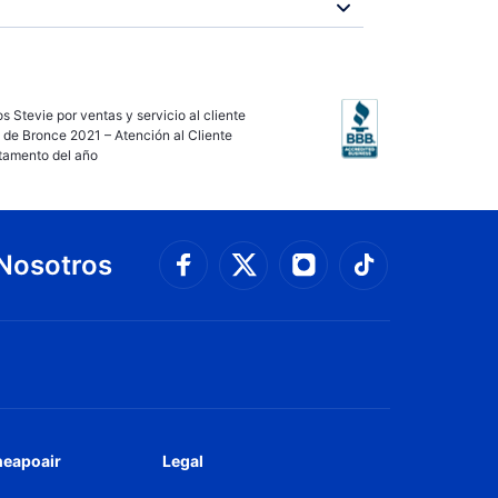
s Stevie por ventas y servicio al cliente
 de Bronce 2021 – Atención al Cliente
tamento del año
Nosotros
Conéctate con Faceboo
Connect with 
Conéctate con Twit
Conéctate
heapoair
Legal