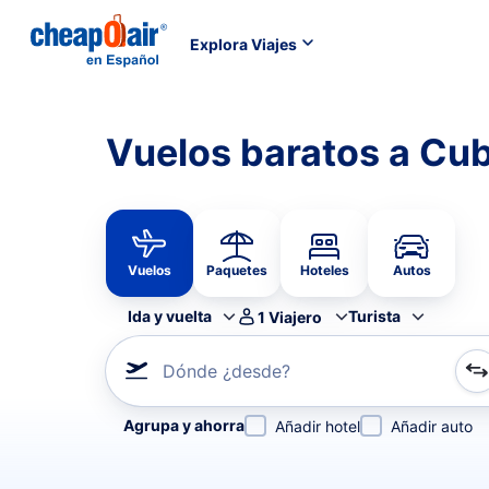
Explora Viajes
Vuelos baratos a Cu
Vuelos
Paquetes
Hoteles
Autos
Ida y vuelta
Turista
1
Viajero
Dónde ¿desde?
Refina tu búsqueda por aerolínea, por ciudad o aerop
Agrupa y ahorra
Añadir hotel
Añadir auto