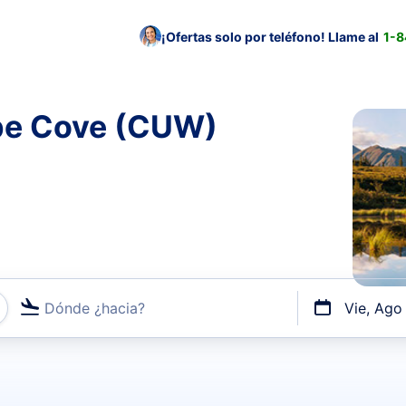
¡Ofertas solo por teléfono! Llame al
1-
be Cove (CUW)
Dónde ¿hacia?
Vie, Ago
uerto o por vuelos directos