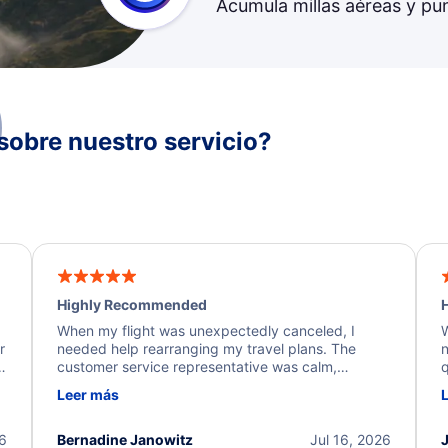
Acumula millas aéreas y pu
sobre nuestro servicio?
Highly Recommended
H
When my flight was unexpectedly canceled, I
W
r
needed help rearranging my travel plans. The
n
y
customer service representative was calm,
q
d
professional, and extremely helpful throughout the
w
Leer más
.
process. They quickly found alternative flight
b
options and assisted with the necessary follow-up.
e
I truly appreciate the excellent support and
26
Bernadine Janowitz
Jul 16, 2026