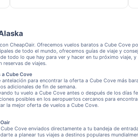
dedication to resolving my issue.
Alaska
 con CheapOair. Ofrecemos vuelos baratos a Cube Cove por
ipales de todo el mundo, ofrecemos guías de viaje y conse
de todo lo que hay para ver y hacer en tu próximo viaje, y
 reservas de viajes.
s a Cube Cove
e antelación para encontrar la oferta a Cube Cove más bara
gos adicionales de fin de semana.
rvando tu vuelo a Cube Cove antes o después de los días fe
iones posibles en los aeropuertos cercanos para encontrar
trar la mejor oferta de vuelos a Cube Cove.
pOair
a Cube Cove enviados directamente a tu bandeja de entrada!
yudarte a planear tus viajes a destinos populares mundial