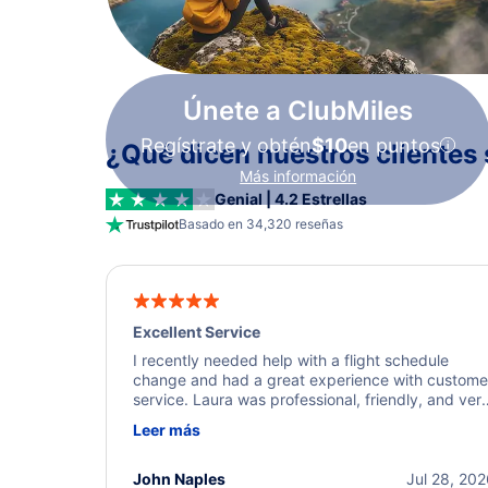
Únete a ClubMiles
Regístrate y obtén
$10
en puntos
¿Qué dicen nuestros clientes 
Más información
Genial | 4.2 Estrellas
Basado en 34,320 reseñas
Excellent Service
I recently needed help with a flight schedule
change and had a great experience with custome
service. Laura was professional, friendly, and ver
helpful throughout the process. She quickly foun
Leer más
a solution and kept me informed of the next steps
I truly appreciate her excellent service.
John Naples
Jul 28, 20