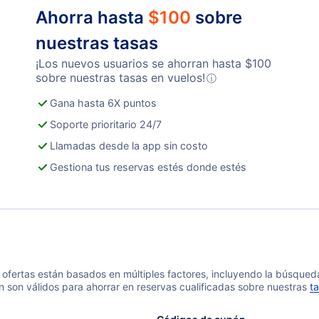
Excursion Inlet Vuelos
Gus
Ahorra hasta
$
100
sobre
nuestras tasas
Sitka Vuelos
Kak
¡Los nuevos usuarios se ahorran hasta
$
100
sobre nuestras tasas en vuelos!
ⓘ
Gana hasta 6X puntos
Soporte prioritario 24/7
Llamadas desde la app sin costo
Gestiona tus reservas estés donde estés
 y ofertas están basados en múltiples factores, incluyendo la búsque
n son válidos para ahorrar en reservas cualificadas sobre nuestras
ta