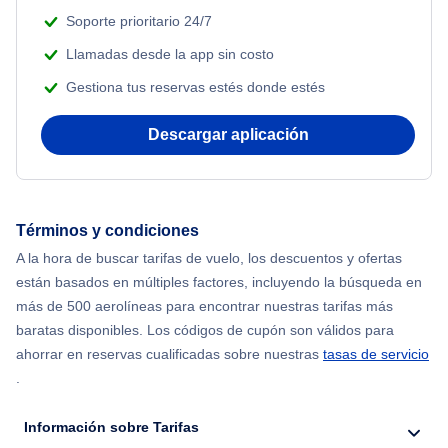
Soporte prioritario 24/7
Flights from San Francisco to Shanghai
Llamadas desde la app sin costo
Gestiona tus reservas estés donde estés
Flights from Tel Aviv to Nueva York
Descargar aplicación
Flights from Toronto to Londres
Flights from Toronto to Delhi
Términos y condiciones
Flights from Toronto to Bangkok
A la hora de buscar tarifas de vuelo, los descuentos y ofertas
están basados en múltiples factores, incluyendo la búsqueda en
Flights from Toronto to Shanghai
más de 500 aerolíneas para encontrar nuestras tarifas más
baratas disponibles. Los códigos de cupón son válidos para
Flights from Delhi to Chicago
ahorrar en reservas cualificadas sobre nuestras
tasas de servicio
.
Flights from Seúl to Nueva York
Información sobre Tarifas