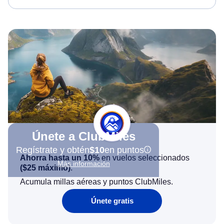
Únete a ClubMiles
Regístrate y obtén
$10
en puntos
Ahorra hasta un 10%
en vuelos seleccionados
Más información
(
$25
máximo)
.
Acumula millas aéreas y puntos ClubMiles.
Únete gratis