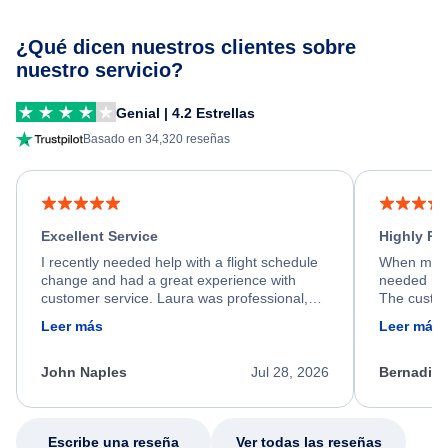
¿Qué dicen nuestros clientes sobre
nuestro servicio?
Genial | 4.2 Estrellas
Basado en 34,320 reseñas
Excellent Service
Highly R
I recently needed help with a flight schedule
When my fl
change and had a great experience with
needed hel
customer service. Laura was professional,
The custom
friendly, and very helpful throughout the
calm, prof
Leer más
Leer más
process. She quickly found a solution and
throughout
kept me informed of the next steps. I truly
alternative
appreciate her excellent service.
necessary f
John Naples
Jul 28, 2026
Bernadine
excellent s
my issue.
Escribe una reseña
Ver todas las reseñas