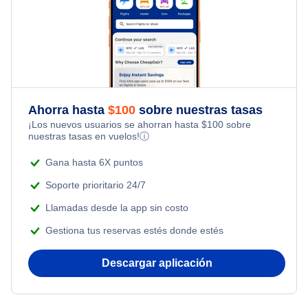
Hotels Under $100
Shanghai Alquiler de coches
Flights Under $99
Family Vacations
Flights from Nueva York to Estanbul
Last Minute Hotels
Shanghai Paquetes de vacaciones
Flights Under $199
Kid Friendly Vacations
Flights from Nueva York to Atenas
Honeymoon Vacations
Flights from Nueva York to Mumbai
Ahorra hasta
$
100
sobre nuestras tasas
¡Los nuevos usuarios se ahorran hasta
$
100
sobre
Romantic Vacations
nuestras tasas en vuelos!
ⓘ
Flights from Shanghai to Nueva York
Adventure Vacations
Gana hasta 6X puntos
Flights from Delhi to Nueva York
Soporte prioritario 24/7
Beach Vacations
Llamadas desde la app sin costo
Flights from Chicago to Delhi
Gestiona tus reservas estés donde estés
Flights from Nueva York to Hong Kong
Descargar aplicación
Flights from Nueva York to Seúl