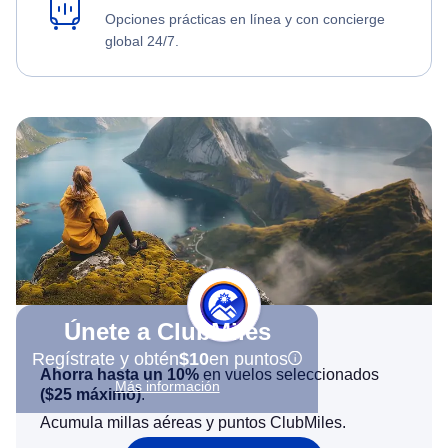
Opciones prácticas en línea y con concierge
global 24/7.
Únete a ClubMiles
Regístrate y obtén
$10
en puntos
Ahorra hasta un 10%
en vuelos seleccionados
Más información
(
$25
máximo)
.
Acumula millas aéreas y puntos ClubMiles.