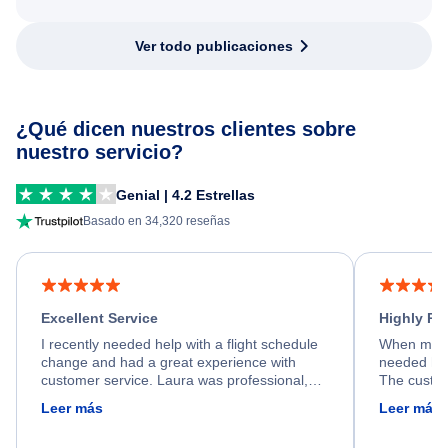
Ver todo publicaciones
¿Qué dicen nuestros clientes sobre
nuestro servicio?
Genial | 4.2 Estrellas
Basado en 34,320 reseñas
Excellent Service
Highly R
I recently needed help with a flight schedule
When my fl
change and had a great experience with
needed hel
customer service. Laura was professional,
The custom
friendly, and very helpful throughout the
calm, prof
Leer más
Leer más
process. She quickly found a solution and
throughout
kept me informed of the next steps. I truly
alternative