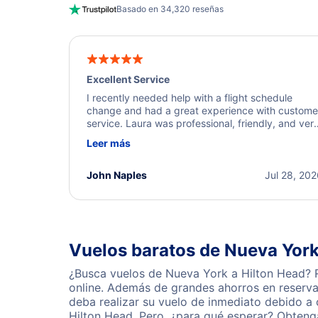
Basado en 34,320 reseñas
Excellent Service
I recently needed help with a flight schedule
change and had a great experience with custome
service. Laura was professional, friendly, and ver
helpful throughout the process. She quickly foun
Leer más
a solution and kept me informed of the next steps
I truly appreciate her excellent service.
John Naples
Jul 28, 20
Vuelos baratos de Nueva York
¿Busca vuelos de Nueva York a Hilton Head? R
online. Además de grandes ahorros en reserva
deba realizar su vuelo de inmediato debido a
Hilton Head. Pero, ¿para qué esperar? Obteng