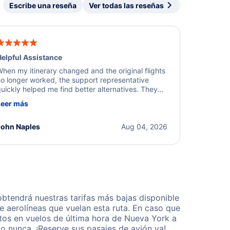
Escribe una reseña
Ver todas las reseñas
elpful Assistance
hen my itinerary changed and the original flights
o longer worked, the support representative
uickly helped me find better alternatives. They
ere professional, courteous, and went above and
Leer más
eyond to resolve the issue. I'm grateful for the
xcellent assistance and smooth experience.
John Naples
Aug 04, 2026
btendrá nuestras tarifas más bajas disponible
 aerolíneas que vuelan esta ruta. En caso que
tos en vuelos de última hora de Nueva York a
o nunca. ¡Reserve sus pasajes de avión ya!