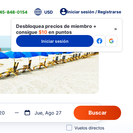
Iniciar sesión / Registrarse
845-848-0154
USD
Desbloquea precios de miembro +
consigue
$10
en puntos
Iniciar sesión
20
Jue, Ago 27
Vuelos directos