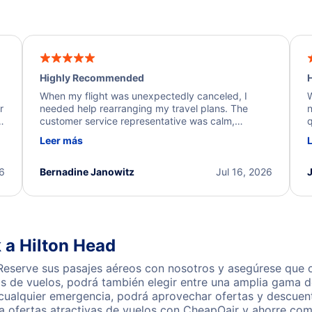
Highly Recommended
H
When my flight was unexpectedly canceled, I
W
r
needed help rearranging my travel plans. The
n
y
customer service representative was calm,
q
d
professional, and extremely helpful throughout the
w
Leer más
.
process. They quickly found alternative flight
b
options and assisted with the necessary follow-up.
e
I truly appreciate the excellent support and
26
Bernadine Janowitz
Jul 16, 2026
dedication to resolving my issue.
 a Hilton Head
eserve sus pasajes aéreos con nosotros y asegúrese que o
s de vuelos, podrá también elegir entre una amplia gama de
 cualquier emergencia, podrá aprovechar ofertas y descuen
a ofertas atractivas de vuelos con CheapOair y ahorre com