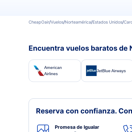
CheapOair
/
Vuelos
/
Norteamérica
/
Estados Unidos
/
Caro
Encuentra vuelos baratos de 
American
JetBlue Airways
Airlines
Reserva con confianza.
Con
Promesa de Igualar