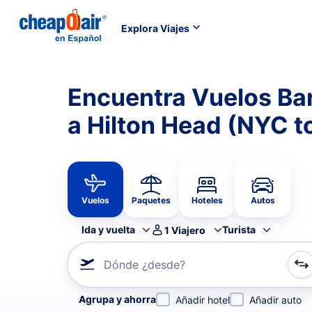
Explora Viajes
Encuentra Vuelos Ba
a Hilton Head (NYC t
Vuelos
Paquetes
Hoteles
Autos
Ida y vuelta
Turista
1
Viajero
Dónde ¿desde?
Refina tu búsqueda por aerolínea, por ciudad o aerop
Agrupa y ahorra
Añadir hotel
Añadir auto