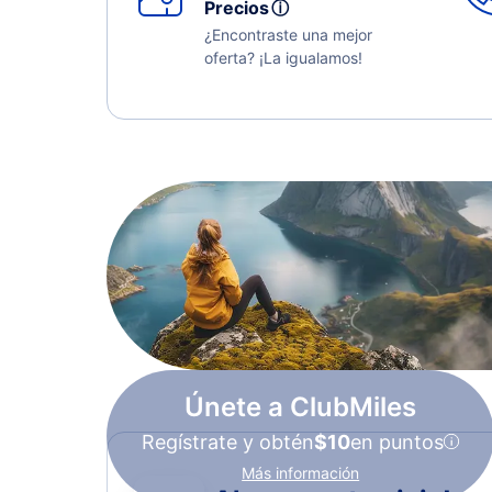
Precios
ⓘ
¿Encontraste una mejor
oferta? ¡La igualamos!
Únete a ClubMiles
Regístrate y obtén
$10
en puntos
Más información