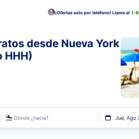
¡Ofertas solo por teléfono! Llame al
1-
ratos desde Nueva York
o HHH)
Dónde ¿hacia?
Jue, Ago 
uerto o por vuelos directos