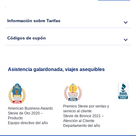
.
Flights from Toronto to Shanghai
Información sobre Tarifas
Flights from Delhi to Chicago
Códigos de cupón
Flights from Seúl to Nueva York
Asistencia galardonada, viajes asequibles
Premios Stevie por ventas y
American Business Awards
servicio al cliente
Stevie de Oro 2020 –
Stevie de Bronce 2021 –
Producto
Atención al Cliente
Equipo directivo del año
Departamento del año