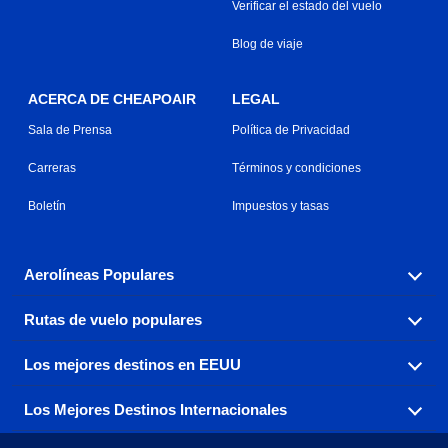
Verificar el estado del vuelo
Blog de viaje
ACERCA DE CHEAPOAIR
LEGAL
Sala de Prensa
Política de Privacidad
Carreras
Términos y condiciones
Boletín
Impuestos y tasas
Aerolíneas Populares
Rutas de vuelo populares
Explora nuestras opciones de tarifas aéreas baratas por
aerolínea, con más de 500 opciones para elegir.
Los mejores destinos en EEUU
Reserva una de nuestras rutas de vuelo más populares
Aeromexico
Air Canada
con tres sencillos clics.
Los Mejores Destinos Internacionales
Air France
Encuentra boletos de avión baratos a destinos
Alaska Airlines
populares de los EEUU de costa a costa.
Atlanta a Ft Lauderdale
Chicago a Las Vegas