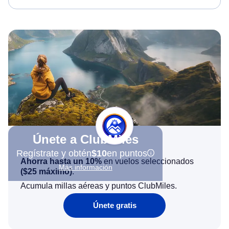
Únete a ClubMiles
Regístrate y obtén
$10
en puntos
Ahorra hasta un 10%
en vuelos seleccionados
Más información
(
$25
máximo)
.
Acumula millas aéreas y puntos ClubMiles.
Únete gratis