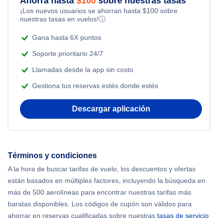
Ahorra hasta
$
100
sobre nuestras tasas
Flights from los Angeles to Tokio
¡Los nuevos usuarios se ahorran hasta
$
100
sobre
Flights Under $99
Romantic Vacations
nuestras tasas en vuelos!
ⓘ
Flights from Mumbai to Nueva York
Flights Under $199
Gana hasta 6X puntos
Adventure Vacations
Flights from Bangkok to Nueva York
Soporte prioritario 24/7
Beach Vacations
Llamadas desde la app sin costo
Flights from Chicago to Bangkok
Gestiona tus reservas estés donde estés
Flights from San Francisco to Shanghai
Descargar aplicación
Flights from Tel Aviv to Nueva York
Flights from Toronto to Londres
Términos y condiciones
A la hora de buscar tarifas de vuelo, los descuentos y ofertas
Flights from Toronto to Delhi
están basados en múltiples factores, incluyendo la búsqueda en
más de 500 aerolíneas para encontrar nuestras tarifas más
Flights from Toronto to Bangkok
baratas disponibles. Los códigos de cupón son válidos para
ahorrar en reservas cualificadas sobre nuestras
tasas de servicio