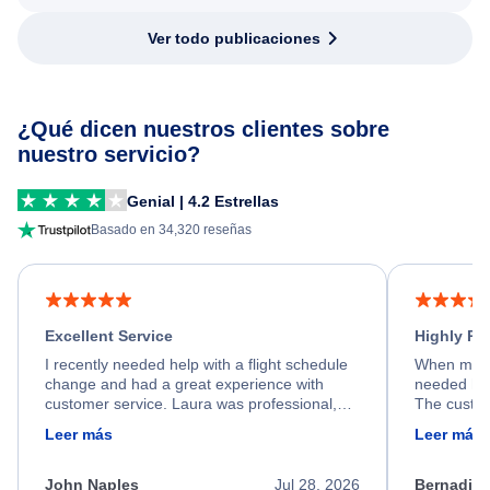
Ver todo publicaciones
¿Qué dicen nuestros clientes sobre
nuestro servicio?
Genial | 4.2 Estrellas
Basado en 34,320 reseñas
Excellent Service
Highly R
I recently needed help with a flight schedule
When my fl
change and had a great experience with
needed hel
customer service. Laura was professional,
The custom
friendly, and very helpful throughout the
calm, prof
Leer más
Leer más
process. She quickly found a solution and
throughout
kept me informed of the next steps. I truly
alternative
appreciate her excellent service.
necessary f
John Naples
Jul 28, 2026
Bernadine