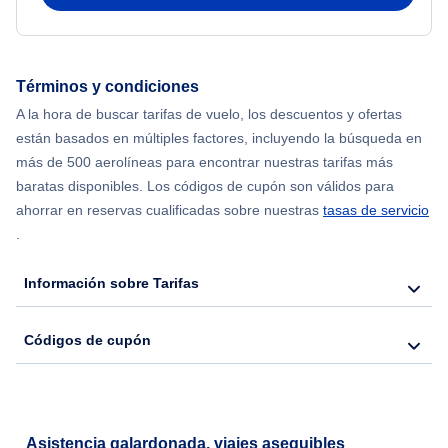
Flights from Toronto to Delhi
Términos y condiciones
Flights from Toronto to Londres
A la hora de buscar tarifas de vuelo, los descuentos y ofertas
están basados en múltiples factores, incluyendo la búsqueda en
Flights from Toronto to Bangkok
más de 500 aerolíneas para encontrar nuestras tarifas más
baratas disponibles. Los códigos de cupón son válidos para
Flights from Tel Aviv to Nueva York
ahorrar en reservas cualificadas sobre nuestras
tasas de servicio
.
Flights from Seúl to Nueva York
Información sobre Tarifas
Códigos de cupón
Asistencia galardonada, viajes asequibles