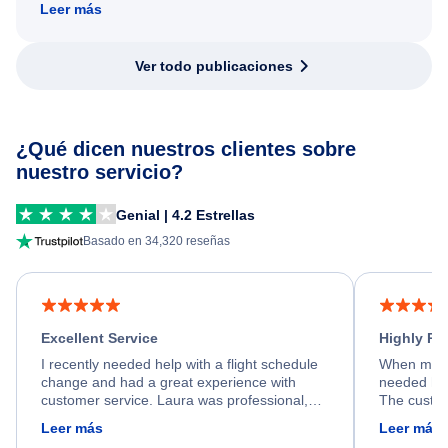
Leer más
Ver todo publicaciones
¿Qué dicen nuestros clientes sobre
nuestro servicio?
Genial | 4.2 Estrellas
Basado en 34,320 reseñas
Excellent Service
Highly R
I recently needed help with a flight schedule
When my fl
change and had a great experience with
needed hel
customer service. Laura was professional,
The custom
friendly, and very helpful throughout the
calm, prof
Leer más
Leer más
process. She quickly found a solution and
throughout