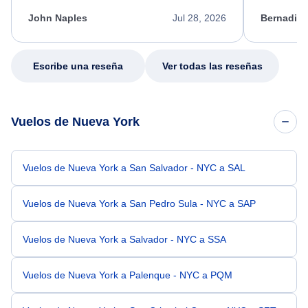
kept me informed of the next steps. I truly
alternative
appreciate her excellent service.
necessary f
John Naples
Jul 28, 2026
Bernadine
excellent s
my issue.
Escribe una reseña
Ver todas las reseñas
Vuelos de Nueva York
Vuelos de Nueva York a San Salvador - NYC a SAL
Vuelos de Nueva York a San Pedro Sula - NYC a SAP
Vuelos de Nueva York a Salvador - NYC a SSA
Vuelos de Nueva York a Palenque - NYC a PQM