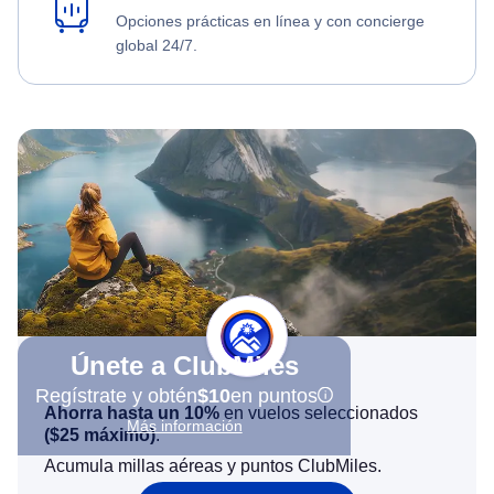
Opciones prácticas en línea y con concierge
global 24/7.
Únete a ClubMiles
Regístrate y obtén
$10
en puntos
Ahorra hasta un 10%
en vuelos seleccionados
Más información
(
$25
máximo)
.
Acumula millas aéreas y puntos ClubMiles.