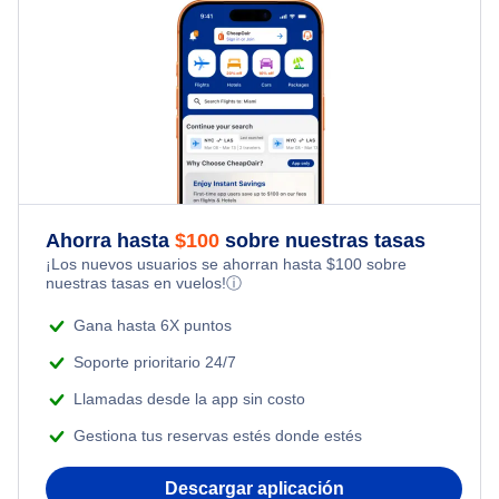
Last Minute Vacations
Flights from Tokio to Nueva York
Hotels Under $80
Flights Under $29
Family Vacations
Flights from Washington DC to Londres
Hotels Under $100
Flights Under $49
Kid Friendly Vacations
Flights from Chicago to Bangkok
Last Minute Hotels
Flights Under $99
Honeymoon Vacations
Flights from Mumbai to Nueva York
Flights Under $199
Ahorra hasta
$
100
sobre nuestras tasas
Romantic Vacations
¡Los nuevos usuarios se ahorran hasta
$
100
sobre
Flights from los Angeles to Tokio
nuestras tasas en vuelos!
ⓘ
Adventure Vacations
Flights from Bangkok to Nueva York
Gana hasta 6X puntos
Beach Vacations
Soporte prioritario 24/7
Flights from San Francisco to Shanghai
Llamadas desde la app sin costo
Gestiona tus reservas estés donde estés
Flights from Toronto to Delhi
Descargar aplicación
Flights from Toronto to Shanghai