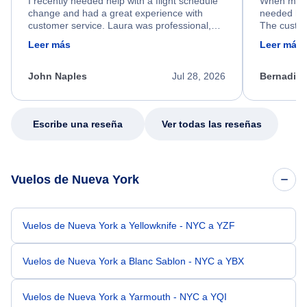
I recently needed help with a flight schedule
When my fl
change and had a great experience with
needed hel
customer service. Laura was professional,
The custom
friendly, and very helpful throughout the
calm, prof
Leer más
Leer más
process. She quickly found a solution and
throughout
kept me informed of the next steps. I truly
alternative
appreciate her excellent service.
necessary f
John Naples
Jul 28, 2026
Bernadine
excellent s
my issue.
Escribe una reseña
Ver todas las reseñas
Vuelos de Nueva York
Vuelos de Nueva York a Yellowknife - NYC a YZF
Vuelos de Nueva York a Blanc Sablon - NYC a YBX
Vuelos de Nueva York a Yarmouth - NYC a YQI