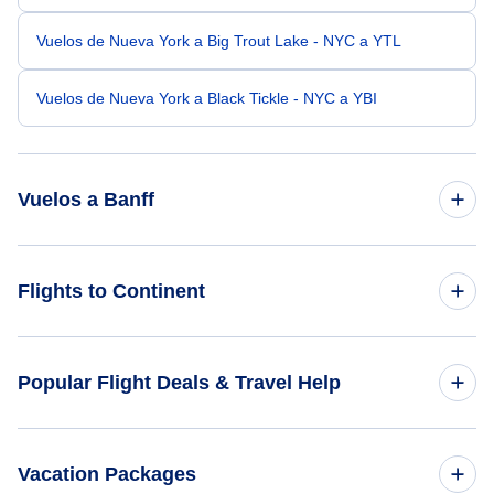
Vuelos de Nueva York a Big Trout Lake - NYC a YTL
Vuelos de Nueva York a Black Tickle - NYC a YBI
Vuelos a Banff
Vuelos de Newark a Banff - EWR a YBA
Flights to Continent
Vuelos de Nashville a Banff - BNA a YBA
Flights to Africa
Popular Flight Deals & Travel Help
Vuelos de Omaha a Banff - OMA a YBA
Flights to Asia
Vuelos de Norfolk a Banff - ORF a YBA
Domestic Flights
Vacation Packages
Flights to Caribbean