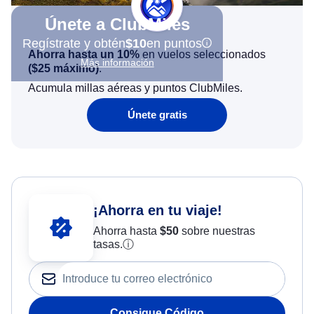
Únete a ClubMiles
Regístrate y obtén
$10
en puntos
Ahorra hasta un 10%
en vuelos seleccionados
Más información
(
$25
máximo)
.
Acumula millas aéreas y puntos ClubMiles.
Únete gratis
¡Ahorra en tu viaje!
Ahorra hasta
$
50
sobre nuestras
tasas.
ⓘ
Consigue Código