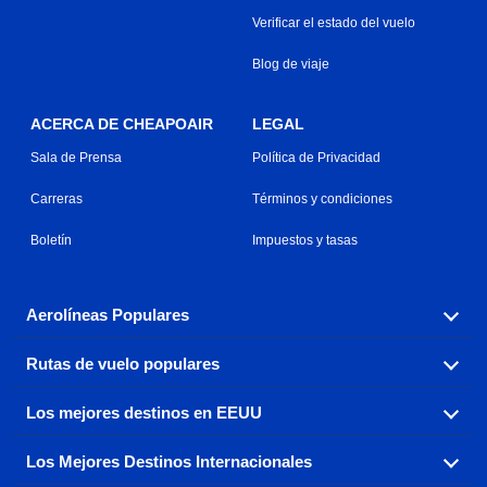
Verificar el estado del vuelo
Blog de viaje
ACERCA DE CHEAPOAIR
LEGAL
Sala de Prensa
Política de Privacidad
Carreras
Términos y condiciones
Boletín
Impuestos y tasas
Aerolíneas Populares
Rutas de vuelo populares
Explora nuestras opciones de tarifas aéreas baratas por
aerolínea, con más de 500 opciones para elegir.
Los mejores destinos en EEUU
Reserva una de nuestras rutas de vuelo más populares
Aeromexico
Air Canada
con tres sencillos clics.
Los Mejores Destinos Internacionales
Air France
Encuentra boletos de avión baratos a destinos
Alaska Airlines
populares de los EEUU de costa a costa.