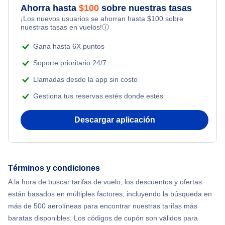
Ahorra hasta
$
100
sobre nuestras tasas
Honeymoon Vacations
¡Los nuevos usuarios se ahorran hasta
$
100
sobre
Flights Under $99
nuestras tasas en vuelos!
ⓘ
Romantic Vacations
Flights Under $199
Gana hasta 6X puntos
Adventure Vacations
Soporte prioritario 24/7
Llamadas desde la app sin costo
Beach Vacations
Gestiona tus reservas estés donde estés
Descargar aplicación
Términos y condiciones
A la hora de buscar tarifas de vuelo, los descuentos y ofertas
están basados en múltiples factores, incluyendo la búsqueda en
más de 500 aerolíneas para encontrar nuestras tarifas más
baratas disponibles. Los códigos de cupón son válidos para