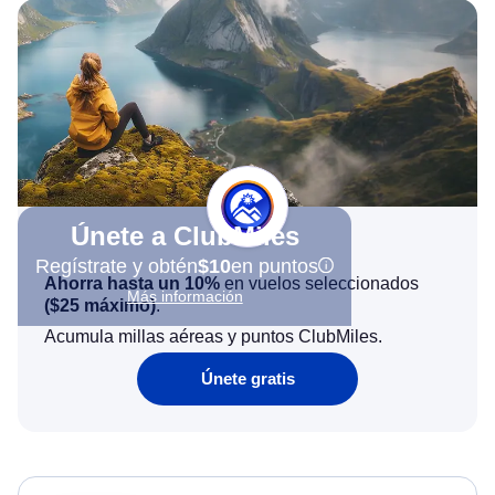
Únete a ClubMiles
Regístrate y obtén
$10
en puntos
Ahorra hasta un 10%
en vuelos seleccionados
Más información
(
$25
máximo)
.
Acumula millas aéreas y puntos ClubMiles.
Únete gratis