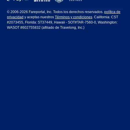
Filadelfia a Orlando
San Francisco a Los Ángeles
Ft Lauderdale
Honolulu
LATAM Airlines
Lufthansa
Dublín
Frankfurt
© 2006-2026 Fareportal, Inc. Todos los derechos reservados.
política de
privacidad
y aceptas nuestros
Términos y condiciones
. California: CST
Houston
Las Vegas
Air Europa
Turkish Airlines
Guadalajara
Lima
#2073455, Florida: ST37449, Hawaii - SOT#TAR-7560-0, Washington:
WASOT #602755832 (afiliado de Travelong, Inc.)
Los Ángeles
Miami
United Airlines
Volaris Airlines
Londres
Manila
Nueva York
Orlando
Madrid
Ciudad de México
Filadelfia
Phoenix
Nassau
Sídney
San Diego
San Francisco
París
Puerto Vallarta
Seattle
Tampa
Roma
San José
Toronto
Vancouver