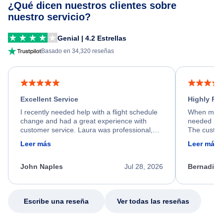
¿Qué dicen nuestros clientes sobre
nuestro servicio?
Genial | 4.2 Estrellas
Basado en 34,320 reseñas
Excellent Service
Highly R
I recently needed help with a flight schedule
When my fl
change and had a great experience with
needed hel
customer service. Laura was professional,
The custom
friendly, and very helpful throughout the
calm, prof
Leer más
Leer más
process. She quickly found a solution and
throughout
kept me informed of the next steps. I truly
alternative
appreciate her excellent service.
necessary f
John Naples
Jul 28, 2026
Bernadine
excellent s
my issue.
Escribe una reseña
Ver todas las reseñas