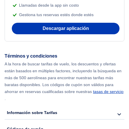
Flights from Nueva York to Atenas
Llamadas desde la app sin costo
Gestiona tus reservas estés donde estés
Flights from Nueva York to Mumbai
Descargar aplicación
Flights from Shanghai to Nueva York
Flights from Delhi to Nueva York
Términos y condiciones
Flights from Chicago to Delhi
A la hora de buscar tarifas de vuelo, los descuentos y ofertas
están basados en múltiples factores, incluyendo la búsqueda en
Flights from Nueva York to Seúl
más de 500 aerolíneas para encontrar nuestras tarifas más
baratas disponibles. Los códigos de cupón son válidos para
Flights from Nueva York to Hong Kong
ahorrar en reservas cualificadas sobre nuestras
tasas de servicio
.
Flights from Nueva York to Lisboa
Información sobre Tarifas