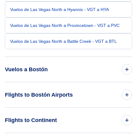
Vuelos de Las Vegas North a Hyannis - VGT a HYA
Vuelos de Las Vegas North a Provincetown - VGT a PVC
Vuelos de Las Vegas North a Battle Creek - VGT a BTL
Vuelos a Bostón
Vuelos de Las Vegas a Bostón - LAS a BOS
Flights to Bostón Airports
Vuelos de Reno a Bostón - RNO a BOS
Flights to Barnstable Municipal Airport (HYA)
Flights to Continent
Vuelos de Las Vegas North a Bostón - VGT a BOS