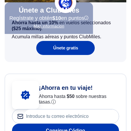
Únete a ClubMiles
Regístrate y obtén
$10
en puntos
Ahorra hasta un 10%
en vuelos seleccionados
Más información
(
$25
máximo)
.
Acumula millas aéreas y puntos ClubMiles.
Únete gratis
¡Ahorra en tu viaje!
Ahorra hasta
$
50
sobre nuestras
tasas.
ⓘ
Consigue Código