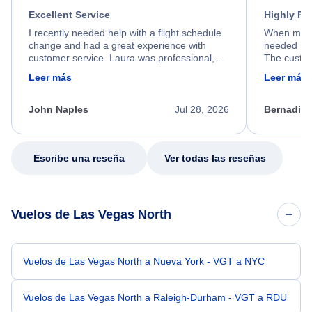
Excellent Service
Highly R
I recently needed help with a flight schedule
When my fl
change and had a great experience with
needed hel
customer service. Laura was professional,
The custom
friendly, and very helpful throughout the
calm, prof
Leer más
Leer más
process. She quickly found a solution and
throughout
kept me informed of the next steps. I truly
alternative
appreciate her excellent service.
necessary f
John Naples
Jul 28, 2026
Bernadine
excellent s
my issue.
Escribe una reseña
Ver todas las reseñas
Vuelos de Las Vegas North
Vuelos de Las Vegas North a Nueva York - VGT a NYC
Vuelos de Las Vegas North a Raleigh-Durham - VGT a RDU