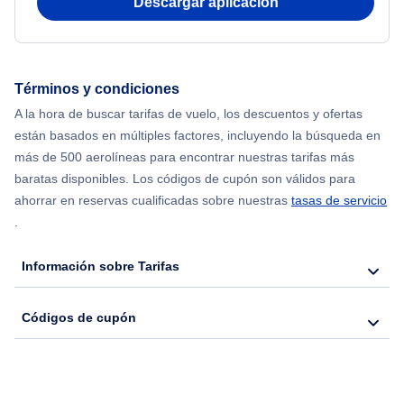
Descargar aplicación
Flights from Nueva York to Mumbai
Flights from Shanghai to Nueva York
Términos y condiciones
A la hora de buscar tarifas de vuelo, los descuentos y ofertas
Flights from Delhi to Nueva York
están basados en múltiples factores, incluyendo la búsqueda en
más de 500 aerolíneas para encontrar nuestras tarifas más
Flights from Chicago to Delhi
baratas disponibles. Los códigos de cupón son válidos para
ahorrar en reservas cualificadas sobre nuestras
tasas de servicio
.
Flights from Nueva York to Hong Kong
Información sobre Tarifas
Flights from Nueva York to Seúl
Códigos de cupón
Flights from Nueva York to Barcelona