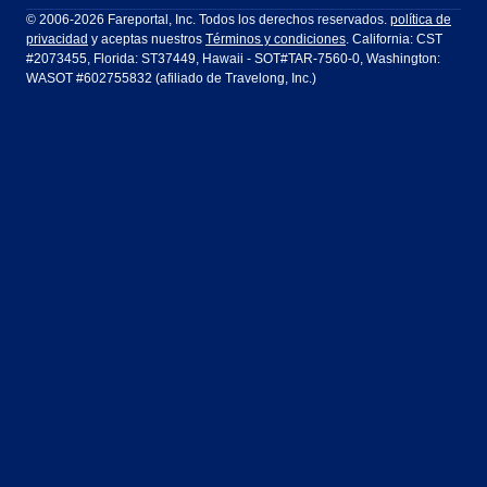
Ft Lauderdale
Honolulu
LATAM Airlines
Lufthansa
Dublín
Frankfurt
© 2006-2026 Fareportal, Inc. Todos los derechos reservados.
política de
privacidad
y aceptas nuestros
Términos y condiciones
. California: CST
Houston
Las Vegas
Air Europa
Turkish Airlines
Guadalajara
Lima
#2073455, Florida: ST37449, Hawaii - SOT#TAR-7560-0, Washington:
WASOT #602755832 (afiliado de Travelong, Inc.)
Los Ángeles
Miami
United Airlines
Volaris Airlines
Londres
Manila
Nueva York
Orlando
Madrid
Ciudad de México
Filadelfia
Phoenix
Nassau
Sídney
San Diego
San Francisco
París
Puerto Vallarta
Seattle
Tampa
Roma
San José
Toronto
Vancouver