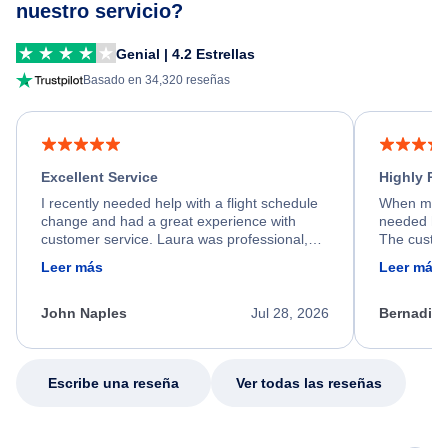
nuestro servicio?
Genial | 4.2 Estrellas
Basado en 34,320 reseñas
Excellent Service
Highly R
I recently needed help with a flight schedule
When my fl
change and had a great experience with
needed hel
customer service. Laura was professional,
The custom
friendly, and very helpful throughout the
calm, prof
Leer más
Leer más
process. She quickly found a solution and
throughout
kept me informed of the next steps. I truly
alternative
appreciate her excellent service.
necessary f
John Naples
Jul 28, 2026
Bernadine
excellent s
my issue.
Escribe una reseña
Ver todas las reseñas