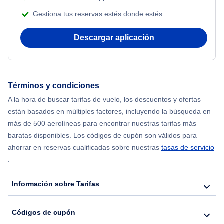
Gestiona tus reservas estés donde estés
Flights from Nueva York to Mumbai
Descargar aplicación
Flights from Shanghai to Nueva York
Flights from Delhi to Nueva York
Términos y condiciones
Flights from Chicago to Delhi
A la hora de buscar tarifas de vuelo, los descuentos y ofertas
están basados en múltiples factores, incluyendo la búsqueda en
Flights from Nueva York to Hong Kong
más de 500 aerolíneas para encontrar nuestras tarifas más
baratas disponibles. Los códigos de cupón son válidos para
Flights from Nueva York to Seúl
ahorrar en reservas cualificadas sobre nuestras
tasas de servicio
.
Flights from Nueva York to Barcelona
Información sobre Tarifas
Códigos de cupón