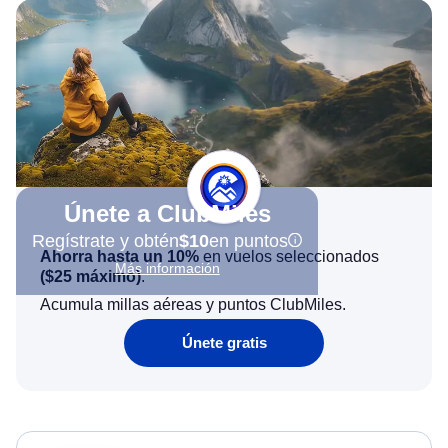
Únete a ClubMiles
Regístrate y obtén
$10
en puntos
Ahorra hasta un 10%
en vuelos seleccionados
Más información
(
$25
máximo)
.
Acumula millas aéreas y puntos ClubMiles.
Únete gratis