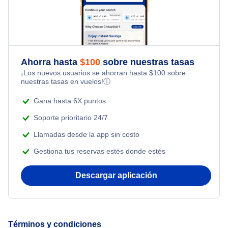
Flights Under $49
Honeymoon Vacations
Flights from Toronto to Shanghai
Flights Under $99
Romantic Vacations
Flights from Nueva York to Singapur
Flights Under $199
Ahorra hasta
$
100
sobre nuestras tasas
Adventure Vacations
¡Los nuevos usuarios se ahorran hasta
$
100
sobre
Flights from Nueva York to Tel Aviv
nuestras tasas en vuelos!
ⓘ
Beach Vacations
Flights from Nueva York to Estanbul
Gana hasta 6X puntos
Soporte prioritario 24/7
Flights from Nueva York to Atenas
Llamadas desde la app sin costo
Gestiona tus reservas estés donde estés
Flights from Nueva York to Mumbai
Descargar aplicación
Flights from Shanghai to Nueva York
Flights from Delhi to Nueva York
Términos y condiciones