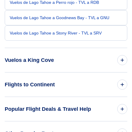
Vuelos de Lago Tahoe a Perro rojo - TVL a RDB
Vuelos de Lago Tahoe a Goodnews Bay - TVL a GNU
Vuelos de Lago Tahoe a Stony River - TVL a SRV
Vuelos a King Cove
Vuelos de Eugene a King Cove - EUG a KVC
Flights to Continent
Vuelos de Mesa a King Cove - MSC a KVC
Flights to Africa
Popular Flight Deals & Travel Help
Vuelos de Alamosa a King Cove - ALS a KVC
Flights to Asia
Vuelos de Chico a King Cove - CIC a KVC
Domestic Flights