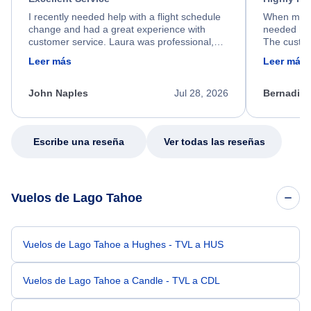
I recently needed help with a flight schedule
When my fl
change and had a great experience with
needed hel
customer service. Laura was professional,
The custom
friendly, and very helpful throughout the
calm, prof
Leer más
Leer más
process. She quickly found a solution and
throughout
kept me informed of the next steps. I truly
alternative
appreciate her excellent service.
necessary f
John Naples
Jul 28, 2026
Bernadine
excellent s
my issue.
Escribe una reseña
Ver todas las reseñas
Vuelos de Lago Tahoe
Vuelos de Lago Tahoe a Hughes - TVL a HUS
Vuelos de Lago Tahoe a Candle - TVL a CDL