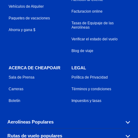
Vehículos de Alquiler
Facturacion online
Paquetes de vacaciones
Tasas de Equipaje de las
Aerolíneas
Ahorra y gana $
Verificar el estado del vuelo
Blog de viaje
ACERCA DE CHEAPOAIR
LEGAL
Sala de Prensa
Política de Privacidad
Carreras
Términos y condiciones
Boletín
Impuestos y tasas
Aerolíneas Populares
Rutas de vuelo populares
Explora nuestras opciones de tarifas aéreas baratas por