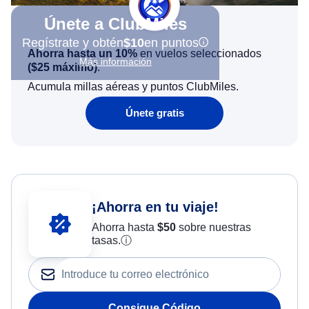
Únete a ClubMiles
Regístrate y obtén
$10
en puntos
Ahorra hasta un 10%
en vuelos seleccionados
Más información
(
$25
máximo)
.
Acumula millas aéreas y puntos ClubMiles.
Únete gratis
¡Ahorra en tu viaje!
Ahorra hasta
$
50
sobre nuestras
tasas.
ⓘ
Consigue Código