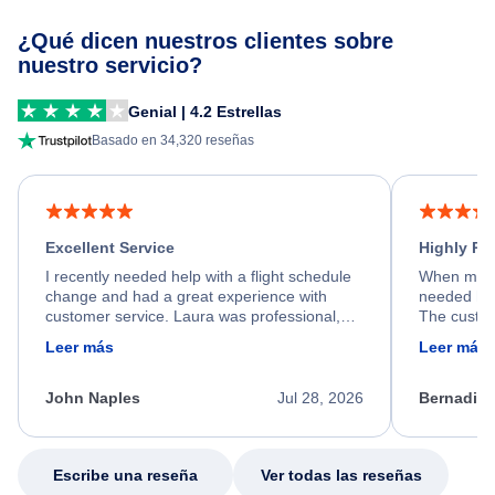
¿Qué dicen nuestros clientes sobre
nuestro servicio?
Genial | 4.2 Estrellas
Basado en 34,320 reseñas
Excellent Service
Highly R
I recently needed help with a flight schedule
When my fl
change and had a great experience with
needed hel
customer service. Laura was professional,
The custom
friendly, and very helpful throughout the
calm, prof
Leer más
Leer más
process. She quickly found a solution and
throughout
kept me informed of the next steps. I truly
alternative
appreciate her excellent service.
necessary f
John Naples
Jul 28, 2026
Bernadine
excellent s
my issue.
Escribe una reseña
Ver todas las reseñas