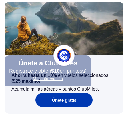
Únete a ClubMiles
Regístrate y obtén
$10
en puntos
Ahorra hasta un 10%
en vuelos seleccionados
Más información
(
$25
máximo)
.
Acumula millas aéreas y puntos ClubMiles.
Únete gratis