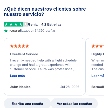
¿Qué dicen nuestros clientes sobre
nuestro servicio?
Genial | 4.2 Estrellas
Basado en 34,320 reseñas
Excellent Service
Highly R
I recently needed help with a flight schedule
When my fl
change and had a great experience with
needed hel
customer service. Laura was professional,
The custom
friendly, and very helpful throughout the
calm, prof
Leer más
Leer más
process. She quickly found a solution and
throughout
kept me informed of the next steps. I truly
alternative
appreciate her excellent service.
necessary f
John Naples
Jul 28, 2026
Bernadine
excellent s
my issue.
Escribe una reseña
Ver todas las reseñas