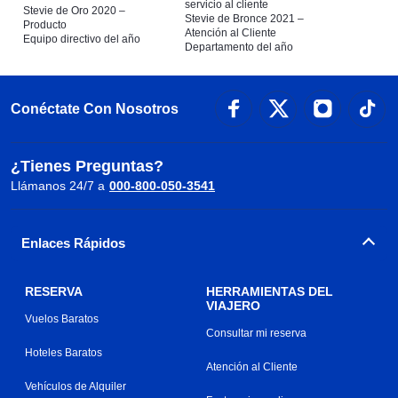
servicio al cliente
Stevie de Oro 2020 –
Stevie de Bronce 2021 –
Producto
Atención al Cliente
Equipo directivo del año
Departamento del año
Conéctate Con Nosotros
¿Tienes Preguntas?
Llámanos 24/7 a
000-800-050-3541
Enlaces Rápidos
RESERVA
HERRAMIENTAS DEL
VIAJERO
Vuelos Baratos
Consultar mi reserva
Hoteles Baratos
Atención al Cliente
Vehículos de Alquiler