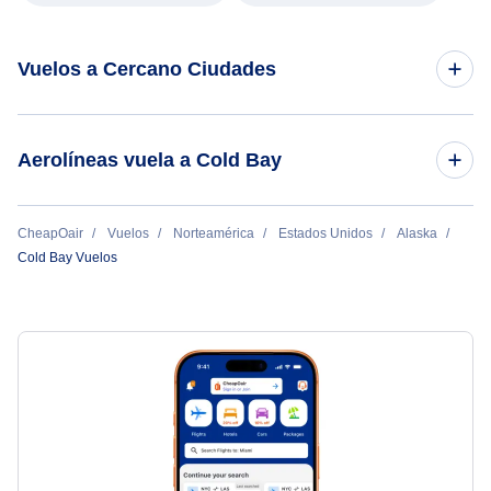
Vuelos a Cercano Ciudades
King Cove Vuelos
Aerolíneas vuela a Cold Bay
False Pass Vuelos
Era Aviation
CheapOair
Vuelos
Norteamérica
Estados Unidos
Alaska
Laguna Nelson Vuelos
Cold Bay Vuelos
Sand Point Vuelos