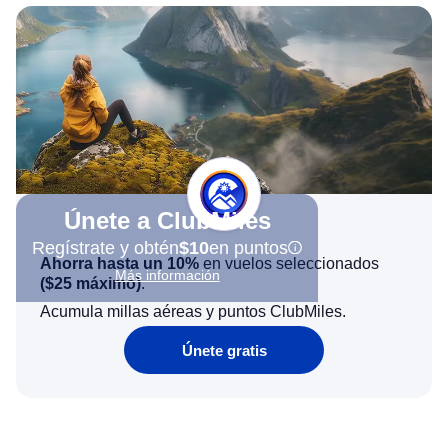
Únete a ClubMiles
Regístrate y obtén
$10
en puntos
Ahorra hasta un 10%
en vuelos seleccionados
Más información
(
$25
máximo)
.
Acumula millas aéreas y puntos ClubMiles.
Únete gratis