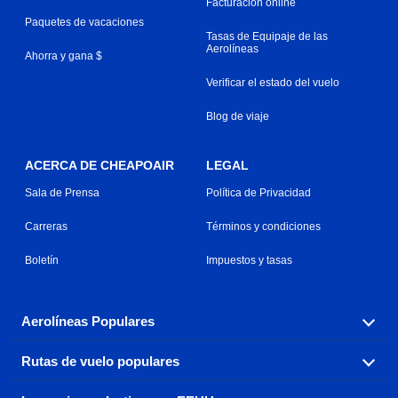
Facturacion online
Paquetes de vacaciones
Tasas de Equipaje de las
Aerolíneas
Ahorra y gana $
Verificar el estado del vuelo
Blog de viaje
ACERCA DE CHEAPOAIR
LEGAL
Sala de Prensa
Política de Privacidad
Carreras
Términos y condiciones
Boletín
Impuestos y tasas
Aerolíneas Populares
Rutas de vuelo populares
Explora nuestras opciones de tarifas aéreas baratas por
aerolínea, con más de 500 opciones para elegir.