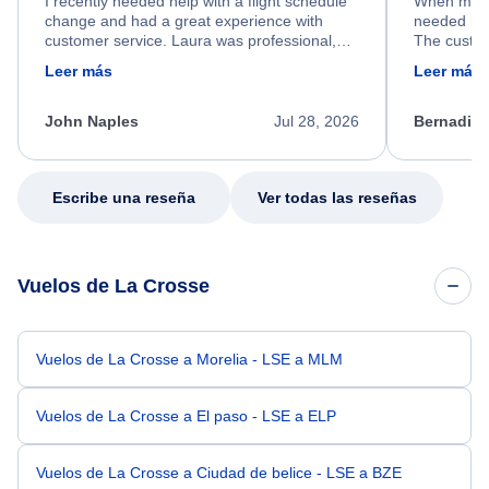
I recently needed help with a flight schedule
When my fl
change and had a great experience with
needed hel
customer service. Laura was professional,
The custom
friendly, and very helpful throughout the
calm, prof
Leer más
Leer más
process. She quickly found a solution and
throughout
kept me informed of the next steps. I truly
alternative
appreciate her excellent service.
necessary f
John Naples
Jul 28, 2026
Bernadine
excellent s
my issue.
Escribe una reseña
Ver todas las reseñas
Vuelos de La Crosse
Vuelos de La Crosse a Morelia - LSE a MLM
Vuelos de La Crosse a El paso - LSE a ELP
Vuelos de La Crosse a Ciudad de belice - LSE a BZE