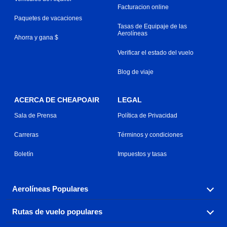
Facturacion online
Paquetes de vacaciones
Tasas de Equipaje de las
Aerolíneas
Ahorra y gana $
Verificar el estado del vuelo
Blog de viaje
ACERCA DE CHEAPOAIR
LEGAL
Sala de Prensa
Política de Privacidad
Carreras
Términos y condiciones
Boletín
Impuestos y tasas
Aerolíneas Populares
Rutas de vuelo populares
Explora nuestras opciones de tarifas aéreas baratas por
aerolínea, con más de 500 opciones para elegir.