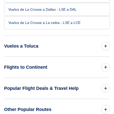
Vuelos de La Crosse a Dallas - LSE a DAL
Vuelos de La Crosse a La ceiba - LSE a LCE
Vuelos a Toluca
Vuelos de los Angeles a Toluca - LAX a TLC
Flights to Continent
Vuelos de Las Vegas a Toluca - LAS a TLC
Flights to Africa
Popular Flight Deals & Travel Help
Vuelos de Houston a Toluca - HOU a TLC
Flights to Asia
Vuelos de Indianápolis a Toluca - IND a TLC
Domestic Flights
Other Popular Routes
Flights to Caribbean