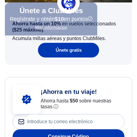
Únete a ClubMiles
Regístrate y obtén
$10
en puntos
Ahorra hasta un 10%
en vuelos seleccionados
Más información
(
$25
máximo)
.
Acumula millas aéreas y puntos ClubMiles.
Únete gratis
¡Ahorra en tu viaje!
Ahorra hasta
$
50
sobre nuestras
tasas.
ⓘ
Consigue Código