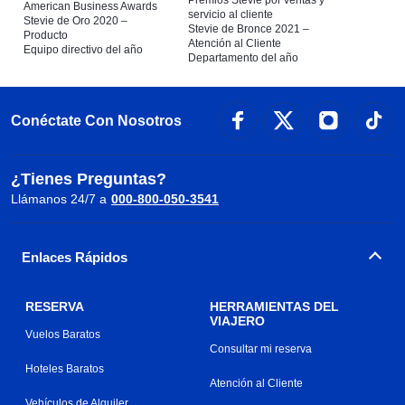
Premios Stevie por ventas y
American Business Awards
servicio al cliente
Stevie de Oro 2020 –
Stevie de Bronce 2021 –
Producto
Atención al Cliente
Equipo directivo del año
Departamento del año
Conéctate Con Nosotros
¿Tienes Preguntas?
Llámanos 24/7 a
000-800-050-3541
Enlaces Rápidos
RESERVA
HERRAMIENTAS DEL
VIAJERO
Vuelos Baratos
Consultar mi reserva
Hoteles Baratos
Atención al Cliente
Vehículos de Alquiler