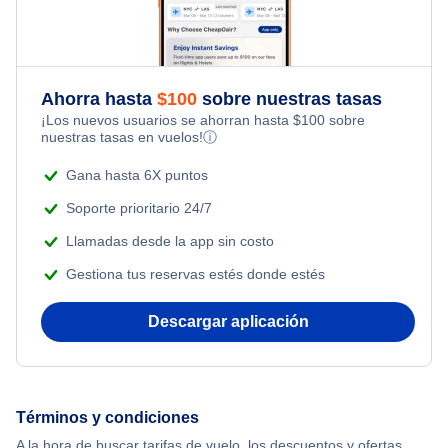
Flights from Toronto to Shanghai
Hotels Under $100
Flights Under $99
Kid Friendly Vacations
Flights from Nueva York to Singapur
Last Minute Hotels
Flights Under $199
Ahorra hasta
$
100
sobre nuestras tasas
Honeymoon Vacations
¡Los nuevos usuarios se ahorran hasta
$
100
sobre
Flights from Nueva York to Tel Aviv
nuestras tasas en vuelos!
ⓘ
Romantic Vacations
Flights from Nueva York to Estanbul
Gana hasta 6X puntos
Adventure Vacations
Soporte prioritario 24/7
Flights from Nueva York to Atenas
Llamadas desde la app sin costo
Beach Vacations
Gestiona tus reservas estés donde estés
Flights from Nueva York to Mumbai
Descargar aplicación
Flights from Shanghai to Nueva York
Flights from Delhi to Nueva York
Términos y condiciones
Flights from Chicago to Delhi
A la hora de buscar tarifas de vuelo, los descuentos y ofertas