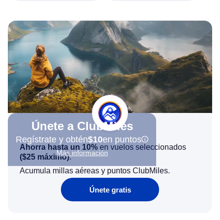
Únete a ClubMiles
Regístrate y obtén
$10
en puntos
Ahorra hasta un 10%
en vuelos seleccionados
Más información
(
$25
máximo)
.
Acumula millas aéreas y puntos ClubMiles.
Únete gratis