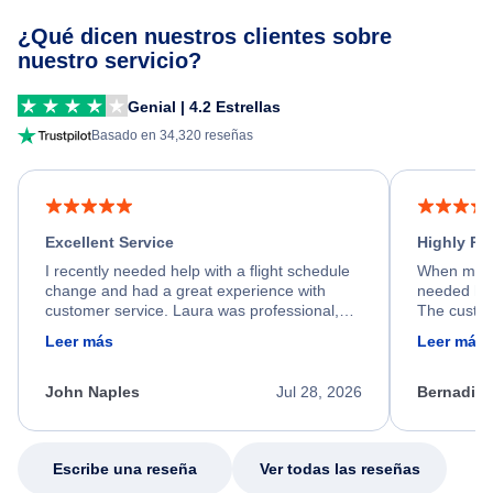
¿Qué dicen nuestros clientes sobre
nuestro servicio?
Genial | 4.2 Estrellas
Basado en 34,320 reseñas
Excellent Service
Highly R
I recently needed help with a flight schedule
When my fl
change and had a great experience with
needed hel
customer service. Laura was professional,
The custom
friendly, and very helpful throughout the
calm, prof
Leer más
Leer más
process. She quickly found a solution and
throughout
kept me informed of the next steps. I truly
alternative
appreciate her excellent service.
necessary f
John Naples
Jul 28, 2026
Bernadine
excellent s
my issue.
Escribe una reseña
Ver todas las reseñas