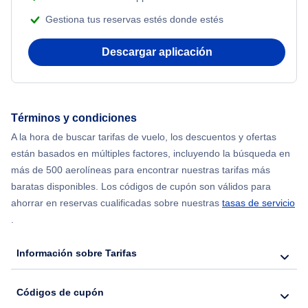
Gestiona tus reservas estés donde estés
Flights from Nueva York to Mumbai
Descargar aplicación
Flights from Shanghai to Nueva York
Flights from Delhi to Nueva York
Términos y condiciones
Flights from Chicago to Delhi
A la hora de buscar tarifas de vuelo, los descuentos y ofertas
están basados en múltiples factores, incluyendo la búsqueda en
Flights from Nueva York to Hong Kong
más de 500 aerolíneas para encontrar nuestras tarifas más
baratas disponibles. Los códigos de cupón son válidos para
Flights from Nueva York to Seúl
ahorrar en reservas cualificadas sobre nuestras
tasas de servicio
.
Flights from Nueva York to Barcelona
Información sobre Tarifas
Códigos de cupón