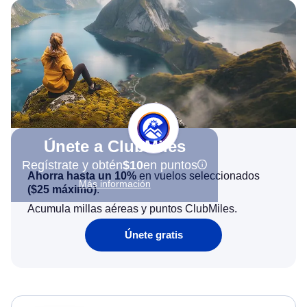
Únete a ClubMiles
Regístrate y obtén
$10
en puntos
Ahorra hasta un 10%
en vuelos seleccionados
Más información
(
$25
máximo)
.
Acumula millas aéreas y puntos ClubMiles.
Únete gratis