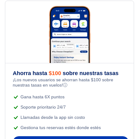
Hotels Under $80
Family Vacations
Houston Alquiler de coches
Flights Under $49
Flights from Londres to Nueva York
Hotels Under $100
Kid Friendly Vacations
Houston Paquetes de vacaciones
Flights Under $99
Flights from Nueva York to Milán
Last Minute Hotels
Honeymoon Vacations
Flights Under $199
Flights from Toronto to Shanghai
Romantic Vacations
Flights from Nueva York to Singapur
Ahorra hasta
$
100
sobre nuestras tasas
Adventure Vacations
¡Los nuevos usuarios se ahorran hasta
$
100
sobre
Flights from Nueva York to Tel Aviv
nuestras tasas en vuelos!
ⓘ
Beach Vacations
Flights from Nueva York to Estanbul
Gana hasta 6X puntos
Soporte prioritario 24/7
Flights from Nueva York to Atenas
Llamadas desde la app sin costo
Gestiona tus reservas estés donde estés
Flights from Nueva York to Mumbai