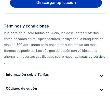
Descargar aplicación
Flights from Shanghai to Nueva York
Flights from Delhi to Nueva York
Términos y condiciones
Flights from Chicago to Delhi
A la hora de buscar tarifas de vuelo, los descuentos y ofertas
están basados en múltiples factores, incluyendo la búsqueda en
Flights from Nueva York to Hong Kong
más de 500 aerolíneas para encontrar nuestras tarifas más
baratas disponibles. Los códigos de cupón son válidos para
Flights from Nueva York to Seúl
ahorrar en reservas cualificadas sobre nuestras
tasas de servicio
.
Flights from Nueva York to Barcelona
Información sobre Tarifas
Códigos de cupón