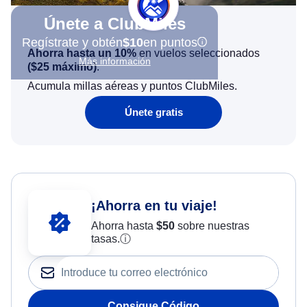
Únete a ClubMiles
Regístrate y obtén
$10
en puntos
Ahorra hasta un 10%
en vuelos seleccionados
Más información
(
$25
máximo)
.
Acumula millas aéreas y puntos ClubMiles.
Únete gratis
¡Ahorra en tu viaje!
Ahorra hasta
$
50
sobre nuestras
tasas.
ⓘ
Consigue Código