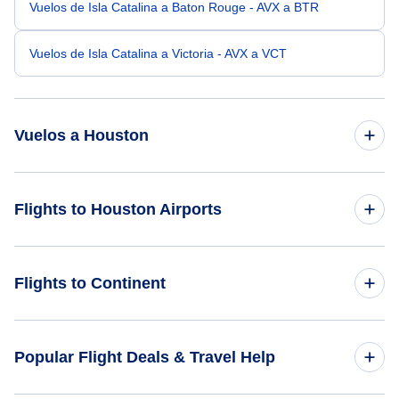
Vuelos de Isla Catalina a Baton Rouge - AVX a BTR
Vuelos de Isla Catalina a Victoria - AVX a VCT
Vuelos a Houston
Vuelos de los Angeles a Houston - LAX a HOU
Flights to Houston Airports
Vuelos de Long Beach a Houston - LGB a HOU
Flights to Ellington Field (EFD)
Flights to Continent
Vuelos de Burbank a Houston - BUR a HOU
Vuelos de Fresno a Houston - FAT a HOU
Flights to Africa
Popular Flight Deals & Travel Help
Vuelos de Bakersfield a Houston - BFL a HOU
Flights to Asia