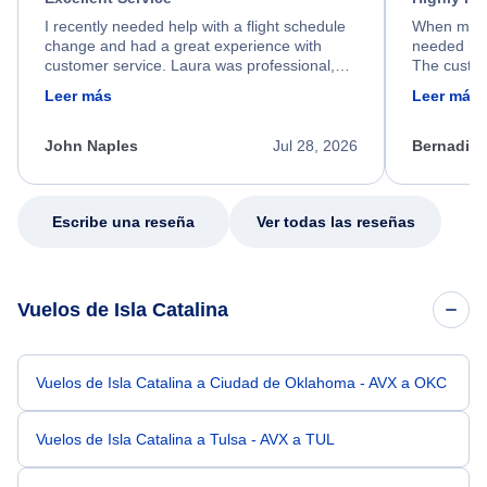
I recently needed help with a flight schedule
When my fl
change and had a great experience with
needed hel
customer service. Laura was professional,
The custom
friendly, and very helpful throughout the
calm, prof
Leer más
Leer más
process. She quickly found a solution and
throughout
kept me informed of the next steps. I truly
alternative
appreciate her excellent service.
necessary f
John Naples
Jul 28, 2026
Bernadine
excellent s
my issue.
Escribe una reseña
Ver todas las reseñas
Vuelos de Isla Catalina
Vuelos de Isla Catalina a Ciudad de Oklahoma - AVX a OKC
Vuelos de Isla Catalina a Tulsa - AVX a TUL