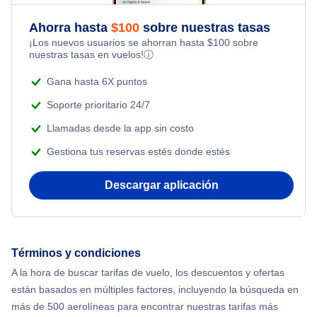
Flights Under $49
Kid Friendly Vacations
Ahorra hasta
$
100
sobre nuestras tasas
Flights from Nueva York to Milán
¡Los nuevos usuarios se ahorran hasta
$
100
sobre
Flights Under $99
Honeymoon Vacations
nuestras tasas en vuelos!
ⓘ
Flights from Nueva York to Tel Aviv
Flights Under $199
Gana hasta 6X puntos
Romantic Vacations
Flights from Nueva York to Estanbul
Soporte prioritario 24/7
Adventure Vacations
Llamadas desde la app sin costo
Flights from Nueva York to Singapur
Gestiona tus reservas estés donde estés
Beach Vacations
Flights from Nueva York to Atenas
Descargar aplicación
Flights from Nueva York to Mumbai
Flights from Shanghai to Nueva York
Términos y condiciones
A la hora de buscar tarifas de vuelo, los descuentos y ofertas
Flights from Delhi to Nueva York
están basados en múltiples factores, incluyendo la búsqueda en
más de 500 aerolíneas para encontrar nuestras tarifas más