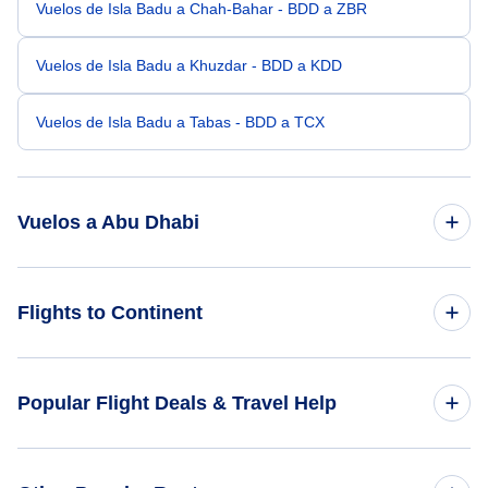
Vuelos de Isla Badu a Chah-Bahar - BDD a ZBR
Vuelos de Isla Badu a Khuzdar - BDD a KDD
Vuelos de Isla Badu a Tabas - BDD a TCX
Vuelos a Abu Dhabi
Vuelos de Newcastle Belmont a Abu Dhabi - BEO a AUH
Flights to Continent
Vuelos de Isla Brampton a Abu Dhabi - BMP a AUH
Flights to Africa
Popular Flight Deals & Travel Help
Vuelos de Manila a Abu Dhabi - MNL a AUH
Flights to Asia
Vuelos de Bandar Seri Begwan a Abu Dhabi - BWN a AUH
Domestic Flights