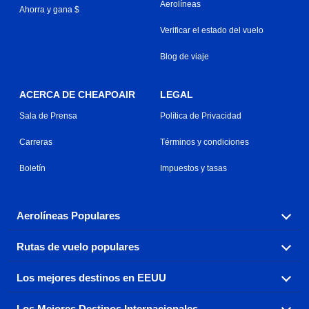
Aerolíneas
Ahorra y gana $
Verificar el estado del vuelo
Blog de viaje
ACERCA DE CHEAPOAIR
LEGAL
Sala de Prensa
Política de Privacidad
Carreras
Términos y condiciones
Boletín
Impuestos y tasas
Aerolíneas Populares
Rutas de vuelo populares
Explora nuestras opciones de tarifas aéreas baratas por
aerolínea, con más de 500 opciones para elegir.
Los mejores destinos en EEUU
Reserva una de nuestras rutas de vuelo más populares
Aeromexico
Air Canada
con tres sencillos clics.
Los Mejores Destinos Internacionales