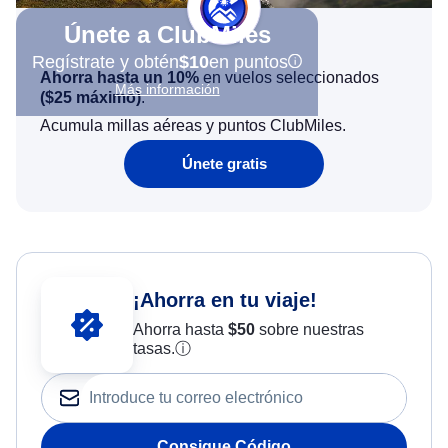
Únete a ClubMiles
Regístrate y obtén
$10
en puntos
Ahorra hasta un 10%
en vuelos seleccionados
Más información
(
$25
máximo)
.
Acumula millas aéreas y puntos ClubMiles.
Únete gratis
¡Ahorra en tu viaje!
Ahorra hasta
$
50
sobre nuestras
tasas.
ⓘ
Consigue Código