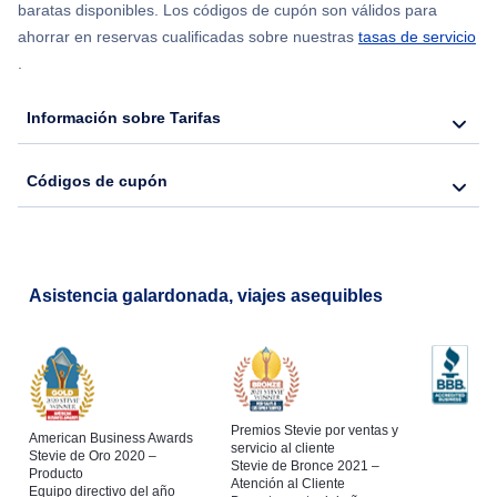
Flights from Chicago to Delhi
baratas disponibles. Los códigos de cupón son válidos para
ahorrar en reservas cualificadas sobre nuestras
tasas de servicio
.
Flights from Nueva York to Seúl
Información sobre Tarifas
Flights from Nueva York to Hong Kong
Códigos de cupón
Flights from Nueva York to Lisboa
Asistencia galardonada, viajes asequibles
Premios Stevie por ventas y
American Business Awards
servicio al cliente
Stevie de Oro 2020 –
Stevie de Bronce 2021 –
Producto
Atención al Cliente
Equipo directivo del año