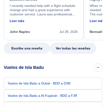
I recently needed help with a flight schedule
When my fl
change and had a great experience with
needed hel
customer service. Laura was professional,
The custom
friendly, and very helpful throughout the
calm, prof
Leer más
Leer más
process. She quickly found a solution and
throughout
kept me informed of the next steps. I truly
alternative
appreciate her excellent service.
necessary f
John Naples
Jul 28, 2026
Bernadine
excellent s
my issue.
Escribe una reseña
Ver todas las reseñas
Vuelos de Isla Badu
Vuelos de Isla Badu a Dubai - BDD a DXB
Vuelos de Isla Badu a Al-Fujairah - BDD a FJR