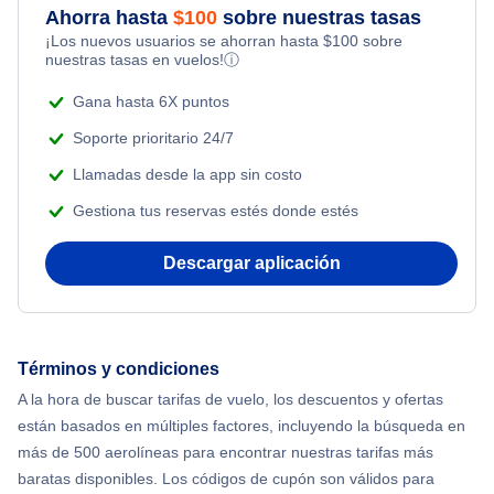
Ahorra hasta
$
100
sobre nuestras tasas
Flights from Toronto to Shanghai
¡Los nuevos usuarios se ahorran hasta
$
100
sobre
Flights Under $99
Honeymoon Vacations
nuestras tasas en vuelos!
ⓘ
Flights from Nueva York to Singapur
Flights Under $199
Gana hasta 6X puntos
Romantic Vacations
Flights from Nueva York to Tel Aviv
Soporte prioritario 24/7
Adventure Vacations
Llamadas desde la app sin costo
Flights from Nueva York to Estanbul
Gestiona tus reservas estés donde estés
Beach Vacations
Flights from Nueva York to Atenas
Descargar aplicación
Flights from Nueva York to Mumbai
Flights from Shanghai to Nueva York
Términos y condiciones
A la hora de buscar tarifas de vuelo, los descuentos y ofertas
Flights from Delhi to Nueva York
están basados en múltiples factores, incluyendo la búsqueda en
más de 500 aerolíneas para encontrar nuestras tarifas más
Flights from Chicago to Delhi
baratas disponibles. Los códigos de cupón son válidos para