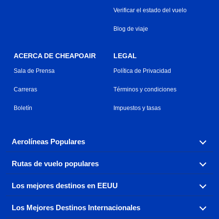
Verificar el estado del vuelo
Blog de viaje
ACERCA DE CHEAPOAIR
LEGAL
Sala de Prensa
Política de Privacidad
Carreras
Términos y condiciones
Boletín
Impuestos y tasas
Aerolíneas Populares
Rutas de vuelo populares
Explora nuestras opciones de tarifas aéreas baratas por
aerolínea, con más de 500 opciones para elegir.
Los mejores destinos en EEUU
Reserva una de nuestras rutas de vuelo más populares
Aeromexico
Air Canada
con tres sencillos clics.
Los Mejores Destinos Internacionales
Air France
Encuentra boletos de avión baratos a destinos
Alaska Airlines
populares de los EEUU de costa a costa.