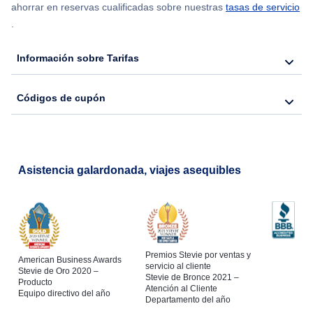
ahorrar en reservas cualificadas sobre nuestras
tasas de servicio
.
Flights from Nueva York to Hong Kong
Información sobre Tarifas
Flights from Nueva York to Seúl
Códigos de cupón
Flights from Nueva York to Barcelona
Asistencia galardonada, viajes asequibles
Premios Stevie por ventas y
American Business Awards
servicio al cliente
Stevie de Oro 2020 –
Stevie de Bronce 2021 –
Producto
Atención al Cliente
Equipo directivo del año
Departamento del año