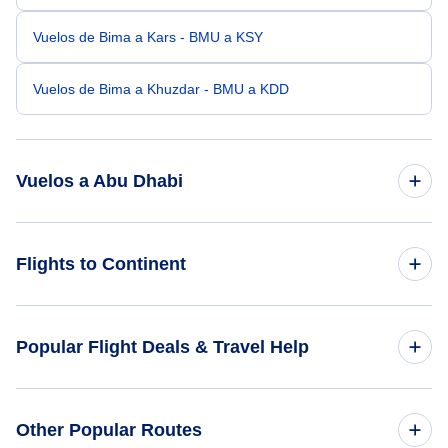
Vuelos de Bima a Kars - BMU a KSY
Vuelos de Bima a Khuzdar - BMU a KDD
Vuelos a Abu Dhabi
Vuelos de Bandung a Abu Dhabi - BDO a AUH
Flights to Continent
Vuelos de Manila a Abu Dhabi - MNL a AUH
Flights to Africa
Popular Flight Deals & Travel Help
Vuelos de Singapur a Abu Dhabi - SIN a AUH
Flights to Asia
Vuelos de Kuala Lumpur a Abu Dhabi - KUL a AUH
Domestic Flights
Other Popular Routes
Flights to Caribbean