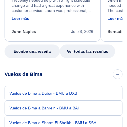
I recently needed help with a flight schedule
When my fl
change and had a great experience with
needed hel
customer service. Laura was professional,
The custom
friendly, and very helpful throughout the
calm, prof
Leer más
Leer más
process. She quickly found a solution and
throughout
kept me informed of the next steps. I truly
alternative
appreciate her excellent service.
necessary f
John Naples
Jul 28, 2026
Bernadine
excellent s
my issue.
Escribe una reseña
Ver todas las reseñas
Vuelos de Bima
Vuelos de Bima a Dubai - BMU a DXB
Vuelos de Bima a Bahrein - BMU a BAH
Vuelos de Bima a Sharm El Sheikh - BMU a SSH