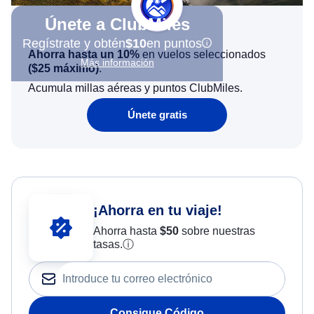
Únete a ClubMiles
Regístrate y obtén
$10
en puntos
Ahorra hasta un 10%
en vuelos seleccionados
Más información
(
$25
máximo)
.
Acumula millas aéreas y puntos ClubMiles.
Únete gratis
¡Ahorra en tu viaje!
Ahorra hasta
$
50
sobre nuestras
tasas.
ⓘ
Consigue Código