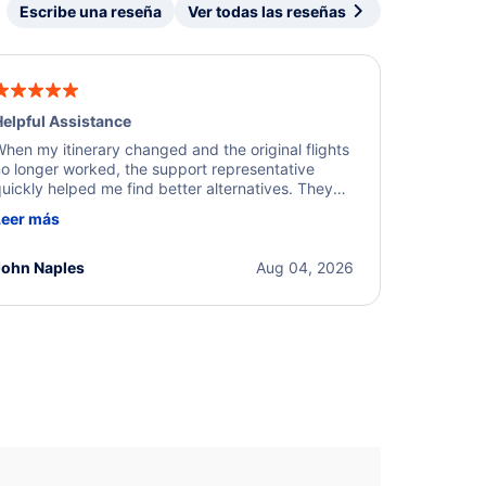
Escribe una reseña
Ver todas las reseñas
elpful Assistance
hen my itinerary changed and the original flights
o longer worked, the support representative
uickly helped me find better alternatives. They
ere professional, courteous, and went above and
Leer más
eyond to resolve the issue. I'm grateful for the
xcellent assistance and smooth experience.
John Naples
Aug 04, 2026