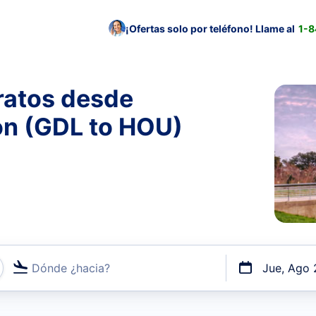
¡Ofertas solo por teléfono! Llame al
1-
ratos desde
on (GDL to HOU)
Dónde ¿hacia?
Jue, Ago 
uerto o por vuelos directos