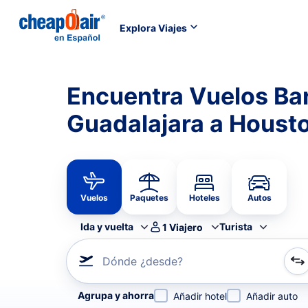
Explora Viajes
Encuentra Vuelos Ba
Guadalajara a Houst
Vuelos
Paquetes
Hoteles
Autos
Ida y vuelta
Turista
1
Viajero
Dónde ¿desde?
Refina tu búsqueda por aerolínea, por ciudad o aerop
Agrupa y ahorra
Añadir hotel
Añadir auto