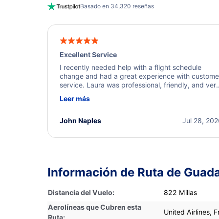
Basado en 34,320 reseñas
Excellent Service
I recently needed help with a flight schedule
change and had a great experience with custome
service. Laura was professional, friendly, and ver
helpful throughout the process. She quickly foun
Leer más
a solution and kept me informed of the next steps
I truly appreciate her excellent service.
John Naples
Jul 28, 20
Información de Ruta de Guada
Distancia del Vuelo:
822 Millas
Aerolíneas que Cubren esta
United Airlines, Fr
Ruta: