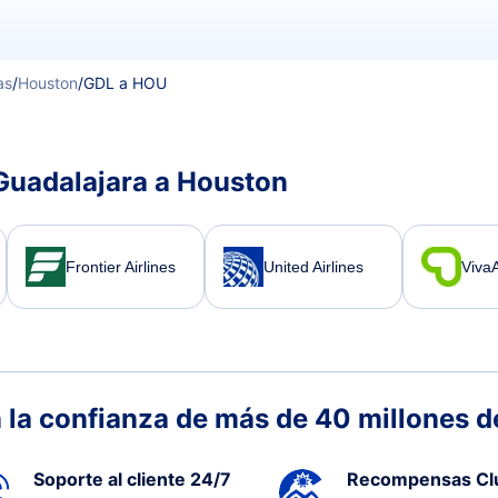
as
/
Houston
/
GDL a HOU
Guadalajara a Houston
Frontier Airlines
United Airlines
Viva
 la confianza de más de 40 millones de
Soporte al cliente 24/7
Recompensas Cl