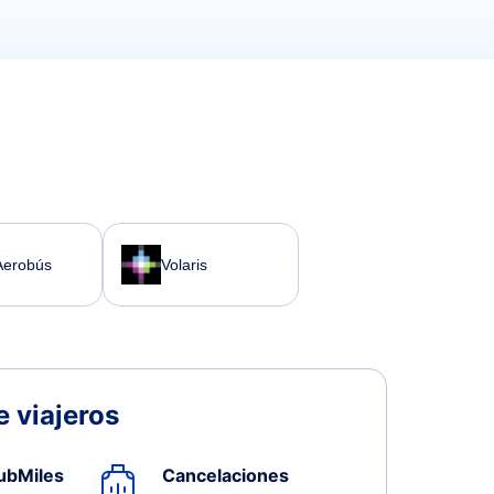
Aerobús
Volaris
 viajeros
ubMiles
Cancelaciones