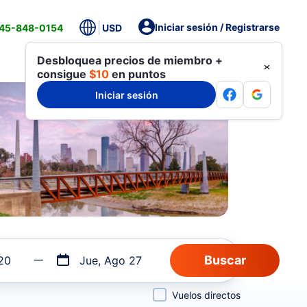
Iniciar sesión / Registrarse
845-848-0154
USD
Desbloquea precios de miembro +
consigue
$10
en puntos
Iniciar sesión
20
Jue, Ago 27
Vuelos directos