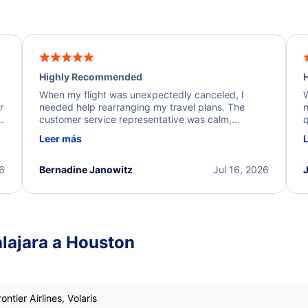
Highly Recommended
H
When my flight was unexpectedly canceled, I
W
r
needed help rearranging my travel plans. The
n
y
customer service representative was calm,
q
d
professional, and extremely helpful throughout the
w
Leer más
.
process. They quickly found alternative flight
b
options and assisted with the necessary follow-up.
e
I truly appreciate the excellent support and
26
Bernadine Janowitz
Jul 16, 2026
dedication to resolving my issue.
lajara a Houston
ontier Airlines, Volaris