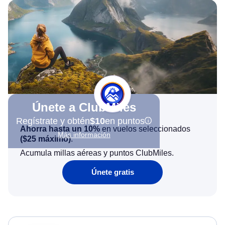
Únete a ClubMiles
Regístrate y obtén
$10
en puntos
Ahorra hasta un 10%
en vuelos seleccionados
Más información
(
$25
máximo)
.
Acumula millas aéreas y puntos ClubMiles.
Únete gratis