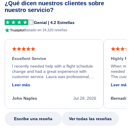
¿Qué dicen nuestros clientes sobre
nuestro servicio?
Genial | 4.2 Estrellas
Basado en 34,320 reseñas
Excellent Service
Highly R
I recently needed help with a flight schedule
When my fl
change and had a great experience with
needed hel
customer service. Laura was professional,
The custom
friendly, and very helpful throughout the
calm, prof
Leer más
Leer más
process. She quickly found a solution and
throughout
kept me informed of the next steps. I truly
alternative
appreciate her excellent service.
necessary f
John Naples
Jul 28, 2026
Bernadine
excellent s
my issue.
Escribe una reseña
Ver todas las reseñas