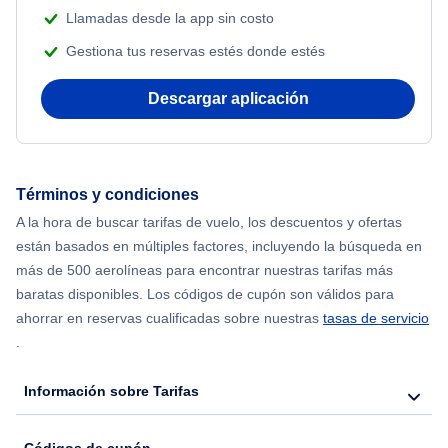
Flights from Nueva York to Atenas
Llamadas desde la app sin costo
Gestiona tus reservas estés donde estés
Flights from Nueva York to Mumbai
Descargar aplicación
Flights from Shanghai to Nueva York
Flights from Delhi to Nueva York
Términos y condiciones
Flights from Chicago to Delhi
A la hora de buscar tarifas de vuelo, los descuentos y ofertas
están basados en múltiples factores, incluyendo la búsqueda en
Flights from Nueva York to Seúl
más de 500 aerolíneas para encontrar nuestras tarifas más
baratas disponibles. Los códigos de cupón son válidos para
Flights from Nueva York to Hong Kong
ahorrar en reservas cualificadas sobre nuestras
tasas de servicio
.
Flights from Nueva York to Lisboa
Información sobre Tarifas