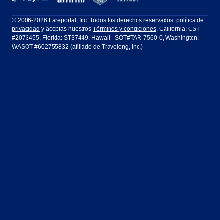
Filadelfia a Orlando
San Francisco a Los Ángeles
Ft Lauderdale
Honolulu
LATAM Airlines
Lufthansa
Dublín
Frankfurt
© 2006-2026 Fareportal, Inc. Todos los derechos reservados.
política de
privacidad
y aceptas nuestros
Términos y condiciones
. California: CST
Houston
Las Vegas
Air Europa
Turkish Airlines
Guadalajara
Lima
#2073455, Florida: ST37449, Hawaii - SOT#TAR-7560-0, Washington:
WASOT #602755832 (afiliado de Travelong, Inc.)
Los Ángeles
Miami
United Airlines
Volaris Airlines
Londres
Manila
Nueva York
Orlando
Madrid
Ciudad de México
Filadelfia
Phoenix
Nassau
Sídney
San Diego
San Francisco
París
Puerto Vallarta
Seattle
Tampa
Roma
San José
Toronto
Vancouver