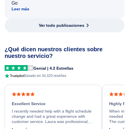
Go
Leer más
Ver todo publicaciones
¿Qué dicen nuestros clientes sobre
nuestro servicio?
Genial | 4.2 Estrellas
Basado en 34,320 reseñas
Excellent Service
Highly R
I recently needed help with a flight schedule
When my fl
change and had a great experience with
needed hel
customer service. Laura was professional,
The custom
friendly, and very helpful throughout the
calm, prof