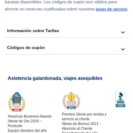
Flights from Chicago to Delhi
baratas disponibles. Los códigos de cupón son válidos para
ahorrar en reservas cualificadas sobre nuestras
tasas de servicio
.
Flights from Nueva York to Hong Kong
Información sobre Tarifas
Flights from Nueva York to Seúl
Códigos de cupón
Flights from Nueva York to Barcelona
Asistencia galardonada, viajes asequibles
Premios Stevie por ventas y
American Business Awards
servicio al cliente
Stevie de Oro 2020 –
Stevie de Bronce 2021 –
Producto
Atención al Cliente
Equipo directivo del año