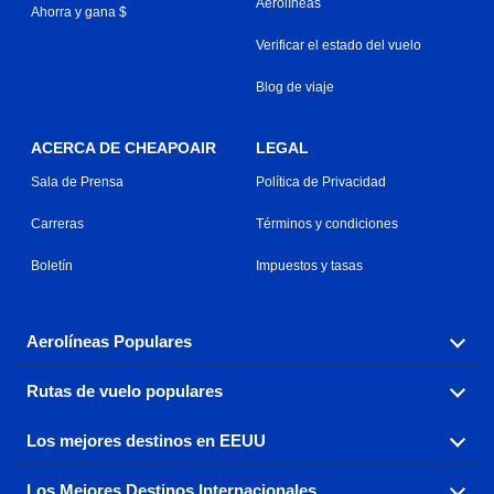
Aerolíneas
Ahorra y gana $
Verificar el estado del vuelo
Blog de viaje
ACERCA DE CHEAPOAIR
LEGAL
Sala de Prensa
Política de Privacidad
Carreras
Términos y condiciones
Boletín
Impuestos y tasas
Aerolíneas Populares
Rutas de vuelo populares
Explora nuestras opciones de tarifas aéreas baratas por
aerolínea, con más de 500 opciones para elegir.
Los mejores destinos en EEUU
Reserva una de nuestras rutas de vuelo más populares
Aeromexico
Air Canada
con tres sencillos clics.
Los Mejores Destinos Internacionales