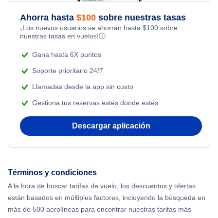
Honeymoon Vacations
Flights Under $199
Ahorra hasta
$
100
sobre nuestras tasas
Flights from Toronto to Shanghai
¡Los nuevos usuarios se ahorran hasta
$
100
sobre
Romantic Vacations
nuestras tasas en vuelos!
ⓘ
Flights from Nueva York to Singapur
Gana hasta 6X puntos
Adventure Vacations
Flights from Nueva York to Tel Aviv
Soporte prioritario 24/7
Beach Vacations
Llamadas desde la app sin costo
Flights from Nueva York to Estanbul
Gestiona tus reservas estés donde estés
Flights from Nueva York to Atenas
Descargar aplicación
Flights from Nueva York to Mumbai
Flights from Shanghai to Nueva York
Términos y condiciones
A la hora de buscar tarifas de vuelo, los descuentos y ofertas
Flights from Delhi to Nueva York
están basados en múltiples factores, incluyendo la búsqueda en
más de 500 aerolíneas para encontrar nuestras tarifas más