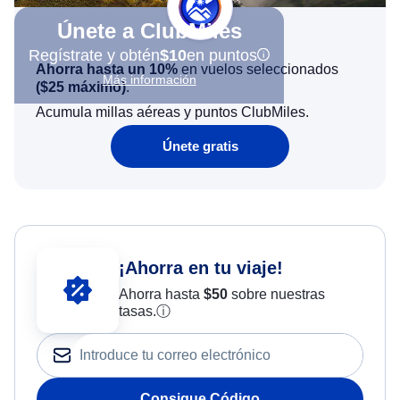
Únete a ClubMiles
Regístrate y obtén
$10
en puntos
Ahorra hasta un 10%
en vuelos seleccionados
Más información
(
$25
máximo)
.
Acumula millas aéreas y puntos ClubMiles.
Únete gratis
¡Ahorra en tu viaje!
Ahorra hasta
$
50
sobre nuestras
tasas.
ⓘ
Consigue Código