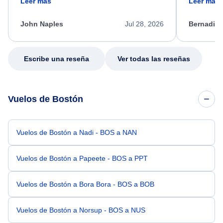
Leer más
Leer más
process. She quickly found a solution and
throughout
kept me informed of the next steps. I truly
alternative
appreciate her excellent service.
necessary f
John Naples
Jul 28, 2026
Bernadine
excellent s
my issue.
Escribe una reseña
Ver todas las reseñas
Vuelos de Bostón
Vuelos de Bostón a Nadi - BOS a NAN
Vuelos de Bostón a Papeete - BOS a PPT
Vuelos de Bostón a Bora Bora - BOS a BOB
Vuelos de Bostón a Norsup - BOS a NUS