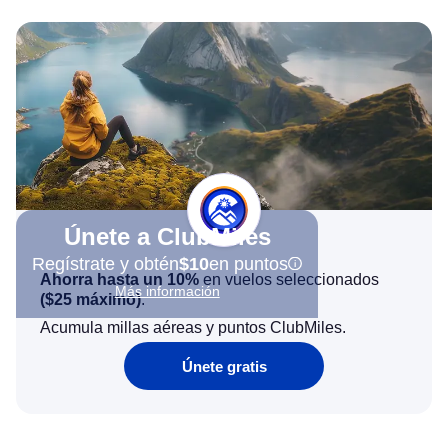
Únete a ClubMiles
Regístrate y obtén
$10
en puntos
Ahorra hasta un 10%
en vuelos seleccionados
Más información
(
$25
máximo)
.
Acumula millas aéreas y puntos ClubMiles.
Únete gratis