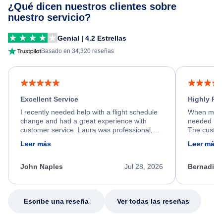
¿Qué dicen nuestros clientes sobre
nuestro servicio?
Genial | 4.2 Estrellas
Basado en 34,320 reseñas
Excellent Service
Highly R
I recently needed help with a flight schedule
When my fl
change and had a great experience with
needed hel
customer service. Laura was professional,
The custom
friendly, and very helpful throughout the
calm, prof
Leer más
Leer más
process. She quickly found a solution and
throughout
kept me informed of the next steps. I truly
alternative
appreciate her excellent service.
necessary f
John Naples
Jul 28, 2026
Bernadine
excellent s
my issue.
Escribe una reseña
Ver todas las reseñas