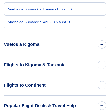
Vuelos de Bismarck a Kisumu - BIS a KIS
Vuelos de Bismarck a Wau - BIS a WUU
Vuelos a Kigoma
Vuelos de Atlanta a Kigoma - ATL a TKQ
Flights to Kigoma & Tanzania
Vuelos de Denver a Kigoma - DEN a TKQ
Flights to Tanzania
Flights to Continent
Vuelos de Salt Lake City a Kigoma - SLC a TKQ
Flights to Kigoma
Vuelos de Allentown-Belén a Kigoma - ABE a TKQ
Flights to Africa
Popular Flight Deals & Travel Help