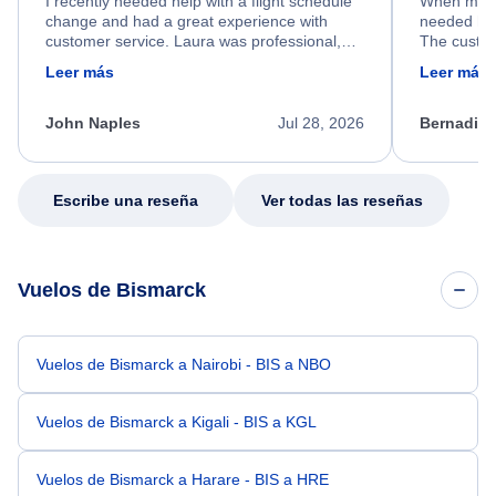
I recently needed help with a flight schedule
When my fl
change and had a great experience with
needed hel
customer service. Laura was professional,
The custom
friendly, and very helpful throughout the
calm, prof
Leer más
Leer más
process. She quickly found a solution and
throughout
kept me informed of the next steps. I truly
alternative
appreciate her excellent service.
necessary f
John Naples
Jul 28, 2026
Bernadine
excellent s
my issue.
Escribe una reseña
Ver todas las reseñas
Vuelos de Bismarck
Vuelos de Bismarck a Nairobi - BIS a NBO
Vuelos de Bismarck a Kigali - BIS a KGL
Vuelos de Bismarck a Harare - BIS a HRE