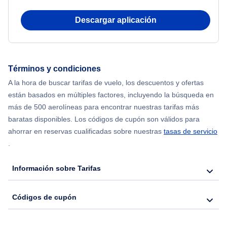
Flights from Delhi to Nueva York
Descargar aplicación
Flights from Chicago to Delhi
Flights from Nueva York to Hong Kong
Términos y condiciones
A la hora de buscar tarifas de vuelo, los descuentos y ofertas
Flights from Nueva York to Seúl
están basados en múltiples factores, incluyendo la búsqueda en
más de 500 aerolíneas para encontrar nuestras tarifas más
Flights from Nueva York to Barcelona
baratas disponibles. Los códigos de cupón son válidos para
ahorrar en reservas cualificadas sobre nuestras
tasas de servicio
.
Información sobre Tarifas
Códigos de cupón