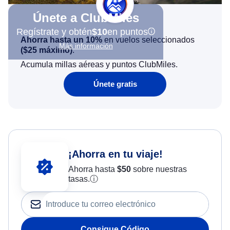
Únete a ClubMiles
Regístrate y obtén
$10
en puntos
Ahorra hasta un 10%
en vuelos seleccionados
Más información
(
$25
máximo)
.
Acumula millas aéreas y puntos ClubMiles.
Únete gratis
¡Ahorra en tu viaje!
Ahorra hasta
$
50
sobre nuestras
tasas.
ⓘ
Consigue Código