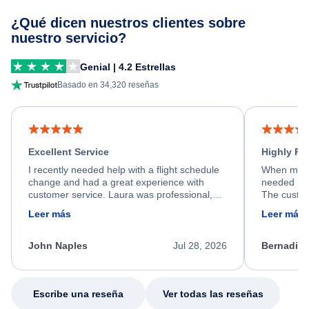
¿Qué dicen nuestros clientes sobre
nuestro servicio?
Genial | 4.2 Estrellas
Basado en 34,320 reseñas
Excellent Service
Highly R
I recently needed help with a flight schedule
When my fl
change and had a great experience with
needed hel
customer service. Laura was professional,
The custom
friendly, and very helpful throughout the
calm, prof
Leer más
Leer más
process. She quickly found a solution and
throughout
kept me informed of the next steps. I truly
alternative
appreciate her excellent service.
necessary f
John Naples
Jul 28, 2026
Bernadine
excellent s
my issue.
Escribe una reseña
Ver todas las reseñas