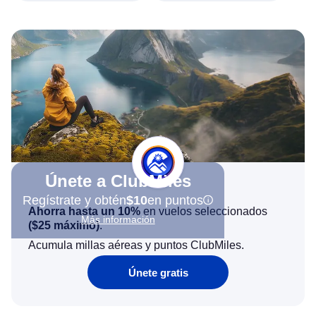
Únete a ClubMiles
Regístrate y obtén
$10
en puntos
Ahorra hasta un 10%
en vuelos seleccionados
Más información
(
$25
máximo)
.
Acumula millas aéreas y puntos ClubMiles.
Únete gratis