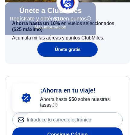
Únete a ClubMiles
Regístrate y obtén
$10
en puntos
Ahorra hasta un 10%
en vuelos seleccionados
Más información
(
$25
máximo)
.
Acumula millas aéreas y puntos ClubMiles.
Únete gratis
¡Ahorra en tu viaje!
Ahorra hasta
$
50
sobre nuestras
tasas.
ⓘ
Consigue Código