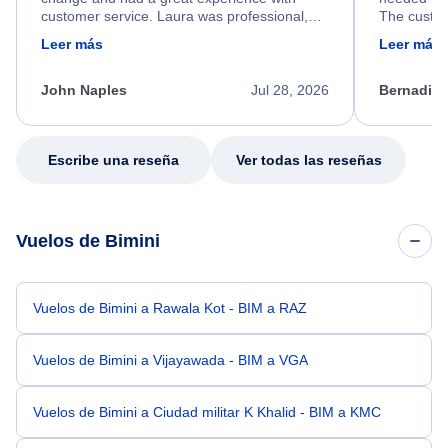
customer service. Laura was professional,
The custom
friendly, and very helpful throughout the
calm, prof
Leer más
Leer más
process. She quickly found a solution and
throughout
kept me informed of the next steps. I truly
alternative
appreciate her excellent service.
necessary f
John Naples
Jul 28, 2026
Bernadine
excellent s
my issue.
Escribe una reseña
Ver todas las reseñas
Vuelos de Bimini
Vuelos de Bimini a Rawala Kot - BIM a RAZ
Vuelos de Bimini a Vijayawada - BIM a VGA
Vuelos de Bimini a Ciudad militar K Khalid - BIM a KMC