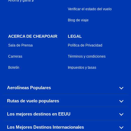
Ahorra y gana $
Verificar el estado del vuelo
Blog de viaje
ACERCA DE CHEAPOAIR
LEGAL
Sala de Prensa
Política de Privacidad
Carreras
Términos y condiciones
Boletín
Impuestos y tasas
Aerolíneas Populares
Rutas de vuelo populares
Explora nuestras opciones de tarifas aéreas baratas por
aerolínea, con más de 500 opciones para elegir.
Los mejores destinos en EEUU
Reserva una de nuestras rutas de vuelo más populares
Aeromexico
Air Canada
con tres sencillos clics.
Los Mejores Destinos Internacionales
Air France
Encuentra boletos de avión baratos a destinos
Alaska Airlines