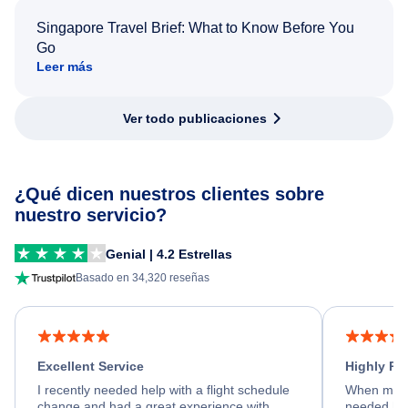
Singapore Travel Brief: What to Know Before You
Go
Leer más
Ver todo publicaciones
¿Qué dicen nuestros clientes sobre
nuestro servicio?
Genial | 4.2 Estrellas
Basado en 34,320 reseñas
Excellent Service
Highly R
I recently needed help with a flight schedule
When my fl
change and had a great experience with
needed hel