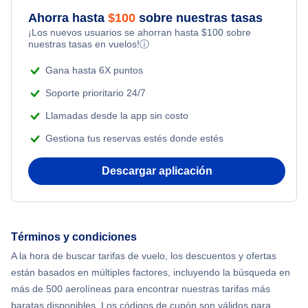
Last Minute Hotels
Flights Under $199
Ahorra hasta
$
100
sobre nuestras tasas
Kid Friendly Vacations
¡Los nuevos usuarios se ahorran hasta
$
100
sobre
Flights from Nueva York to Estanbul
nuestras tasas en vuelos!
ⓘ
Honeymoon Vacations
Flights from Nueva York to Singapur
Gana hasta 6X puntos
Romantic Vacations
Soporte prioritario 24/7
Flights from Nueva York to Atenas
Llamadas desde la app sin costo
Adventure Vacations
Gestiona tus reservas estés donde estés
Flights from Nueva York to Mumbai
Beach Vacations
Descargar aplicación
Flights from Shanghai to Nueva York
Flights from Delhi to Nueva York
Términos y condiciones
Flights from Chicago to Delhi
A la hora de buscar tarifas de vuelo, los descuentos y ofertas
están basados en múltiples factores, incluyendo la búsqueda en
Flights from Nueva York to Seúl
más de 500 aerolíneas para encontrar nuestras tarifas más
baratas disponibles. Los códigos de cupón son válidos para