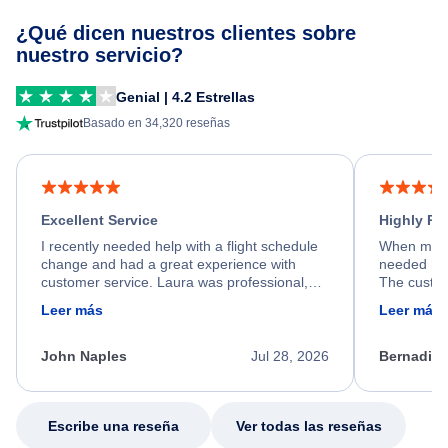
¿Qué dicen nuestros clientes sobre
nuestro servicio?
Genial | 4.2 Estrellas
Basado en 34,320 reseñas
Excellent Service
Highly R
I recently needed help with a flight schedule
When my fl
change and had a great experience with
needed hel
customer service. Laura was professional,
The custom
friendly, and very helpful throughout the
calm, prof
Leer más
Leer más
process. She quickly found a solution and
throughout
kept me informed of the next steps. I truly
alternative
appreciate her excellent service.
necessary f
John Naples
Jul 28, 2026
Bernadine
excellent s
my issue.
Escribe una reseña
Ver todas las reseñas