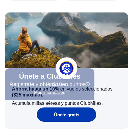
Únete a ClubMiles
Regístrate y obtén
$10
en puntos
Ahorra hasta un 10%
en vuelos seleccionados
Más información
(
$25
máximo)
.
Acumula millas aéreas y puntos ClubMiles.
Únete gratis