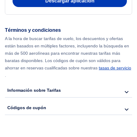
Descargar aplicación
Flights from Shanghai to Nueva York
Flights from Delhi to Nueva York
Términos y condiciones
Flights from Chicago to Delhi
A la hora de buscar tarifas de vuelo, los descuentos y ofertas
están basados en múltiples factores, incluyendo la búsqueda en
Flights from Nueva York to Hong Kong
más de 500 aerolíneas para encontrar nuestras tarifas más
baratas disponibles. Los códigos de cupón son válidos para
Flights from Nueva York to Seúl
ahorrar en reservas cualificadas sobre nuestras
tasas de servicio
.
Flights from Nueva York to Barcelona
Información sobre Tarifas
Códigos de cupón