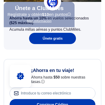
Únete a ClubMiles
Regístrate y obtén
$10
en puntos
Ahorra hasta un 10%
en vuelos seleccionados
Más información
(
$25
máximo)
.
Acumula millas aéreas y puntos ClubMiles.
Únete gratis
¡Ahorra en tu viaje!
Ahorra hasta
$
50
sobre nuestras
tasas.
ⓘ
Consigue Código