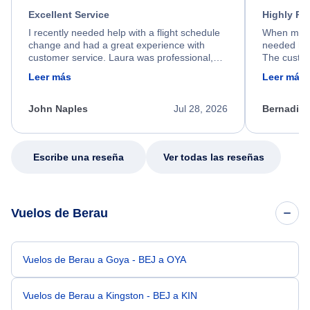
Excellent Service
Highly R
I recently needed help with a flight schedule
When my fl
change and had a great experience with
needed hel
customer service. Laura was professional,
The custom
friendly, and very helpful throughout the
calm, prof
Leer más
Leer más
process. She quickly found a solution and
throughout
kept me informed of the next steps. I truly
alternative
appreciate her excellent service.
necessary f
John Naples
Jul 28, 2026
Bernadine
excellent s
my issue.
Escribe una reseña
Ver todas las reseñas
Vuelos de Berau
Vuelos de Berau a Goya - BEJ a OYA
Vuelos de Berau a Kingston - BEJ a KIN